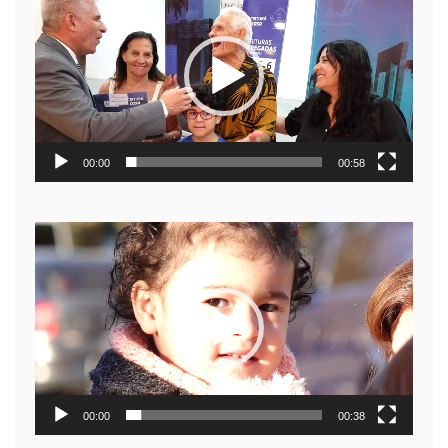
de
video
00:00
00:58
Reproductor
de
video
00:00
00:38