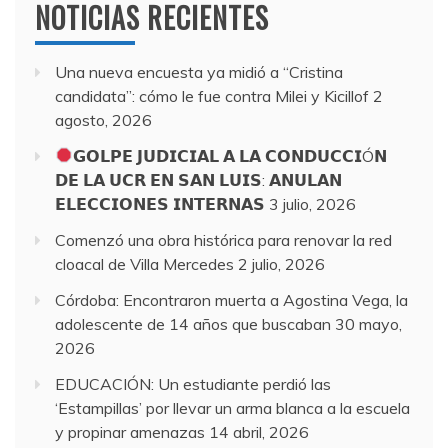
NOTICIAS RECIENTES
Una nueva encuesta ya midió a “Cristina
candidata”: cómo le fue contra Milei y Kicillof
2
agosto, 2026
𝗚𝗢𝗟𝗣𝗘 𝗝𝗨𝗗𝗜𝗖𝗜𝗔𝗟 𝗔 𝗟𝗔 𝗖𝗢𝗡𝗗𝗨𝗖𝗖𝗜Ó𝗡
𝗗𝗘 𝗟𝗔 𝗨𝗖𝗥 𝗘𝗡 𝗦𝗔𝗡 𝗟𝗨𝗜𝗦: 𝗔𝗡𝗨𝗟𝗔𝗡
𝗘𝗟𝗘𝗖𝗖𝗜𝗢𝗡𝗘𝗦 𝗜𝗡𝗧𝗘𝗥𝗡𝗔𝗦
3 julio, 2026
Comenzó una obra histórica para renovar la red
cloacal de Villa Mercedes
2 julio, 2026
Córdoba: Encontraron muerta a Agostina Vega, la
adolescente de 14 años que buscaban
30 mayo,
2026
EDUCACIÓN: Un estudiante perdió las
‘Estampillas’ por llevar un arma blanca a la escuela
y propinar amenazas
14 abril, 2026