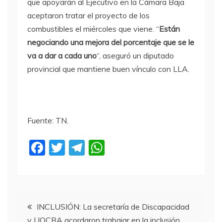
que apoyarán al Ejecutivo en la Cámara Baja
aceptaron tratar el proyecto de los
combustibles el miércoles que viene. “
Están
negociando una mejora del porcentaje que se le
va a dar a cada uno
“, aseguró un diputado
provincial que mantiene buen vínculo con LLA.
Fuente: TN.
F
T
T
W
a
w
el
h
c
itt
e
at
e
er
gr
s
Navegación
b
a
A
INCLUSIÓN: La secretaría de Discapacidad
y UOCRA acordaron trabajar en la inclusión