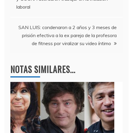
o
m
p
de
laboral
o
p
entradas
k
SAN LUIS: condenaron a 2 años y 3 meses de
prisión efectiva a la ex pareja de la profesora
de fitness por viralizar su video íntimo
NOTAS SIMILARES...