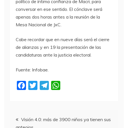
político de íntima confianza de Macri, para
conversar en ese sentido. El cónclave será
apenas dos horas antes a la reunión de la
Mesa Nacional de JxC.
Cabe recordar que en nueve días será el cierre
de alianzas y en 19 la presentación de las
candidaturas ante la justicia electoral.
Fuente: Infobae.
F
T
T
W
a
w
el
h
c
itt
e
at
e
er
gr
s
Navegación
b
a
A
Visión 4.0: más de 3900 niños ya tienen sus
anteojos