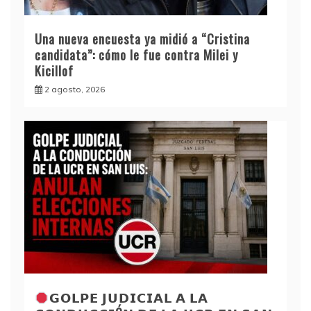
Una nueva encuesta ya midió a “Cristina
candidata”: cómo le fue contra Milei y
Kicillof
2 agosto, 2026
𝗚𝗢𝗟𝗣𝗘 𝗝𝗨𝗗𝗜𝗖𝗜𝗔𝗟 𝗔 𝗟𝗔