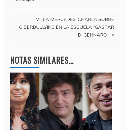
o
m
p
de
o
p
entradas
k
VILLA MERCEDES: CHARLA SOBRE
CIBERBULLYING EN LA ESCUELA “GASPAR
DI GENNARO”
NOTAS SIMILARES...