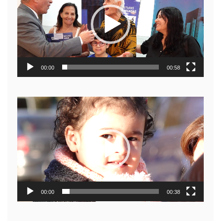
video
00:00
00:58
Reproductor
de
video
00:00
00:38