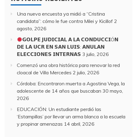
Una nueva encuesta ya midió a “Cristina
candidata”: cómo le fue contra Milei y Kicillof
2
agosto, 2026
𝗚𝗢𝗟𝗣𝗘 𝗝𝗨𝗗𝗜𝗖𝗜𝗔𝗟 𝗔 𝗟𝗔 𝗖𝗢𝗡𝗗𝗨𝗖𝗖𝗜Ó𝗡
𝗗𝗘 𝗟𝗔 𝗨𝗖𝗥 𝗘𝗡 𝗦𝗔𝗡 𝗟𝗨𝗜𝗦: 𝗔𝗡𝗨𝗟𝗔𝗡
𝗘𝗟𝗘𝗖𝗖𝗜𝗢𝗡𝗘𝗦 𝗜𝗡𝗧𝗘𝗥𝗡𝗔𝗦
3 julio, 2026
Comenzó una obra histórica para renovar la red
cloacal de Villa Mercedes
2 julio, 2026
Córdoba: Encontraron muerta a Agostina Vega, la
adolescente de 14 años que buscaban
30 mayo,
2026
EDUCACIÓN: Un estudiante perdió las
‘Estampillas’ por llevar un arma blanca a la escuela
y propinar amenazas
14 abril, 2026