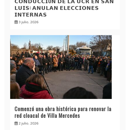
𝗖𝗢𝗡𝗗𝗨𝗖𝗖𝗜Ó𝗡 𝗗𝗘 𝗟𝗔 𝗨𝗖𝗥 𝗘𝗡 𝗦𝗔𝗡
𝗟𝗨𝗜𝗦: 𝗔𝗡𝗨𝗟𝗔𝗡 𝗘𝗟𝗘𝗖𝗖𝗜𝗢𝗡𝗘𝗦
𝗜𝗡𝗧𝗘𝗥𝗡𝗔𝗦
3 julio, 2026
Comenzó una obra histórica para renovar la
red cloacal de Villa Mercedes
2 julio, 2026