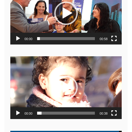
video
00:00
00:58
Reproductor
de
video
00:00
00:38