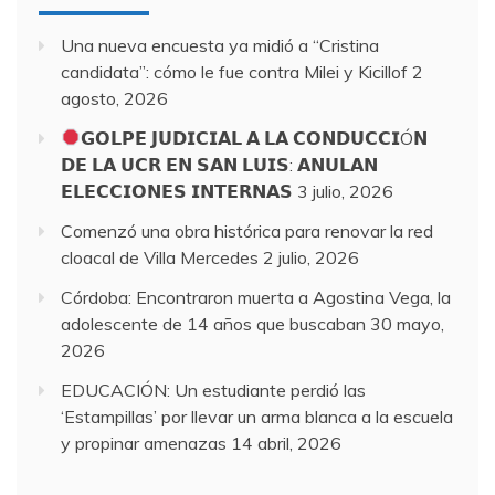
Una nueva encuesta ya midió a “Cristina
candidata”: cómo le fue contra Milei y Kicillof
2
agosto, 2026
𝗚𝗢𝗟𝗣𝗘 𝗝𝗨𝗗𝗜𝗖𝗜𝗔𝗟 𝗔 𝗟𝗔 𝗖𝗢𝗡𝗗𝗨𝗖𝗖𝗜Ó𝗡
𝗗𝗘 𝗟𝗔 𝗨𝗖𝗥 𝗘𝗡 𝗦𝗔𝗡 𝗟𝗨𝗜𝗦: 𝗔𝗡𝗨𝗟𝗔𝗡
𝗘𝗟𝗘𝗖𝗖𝗜𝗢𝗡𝗘𝗦 𝗜𝗡𝗧𝗘𝗥𝗡𝗔𝗦
3 julio, 2026
Comenzó una obra histórica para renovar la red
cloacal de Villa Mercedes
2 julio, 2026
Córdoba: Encontraron muerta a Agostina Vega, la
adolescente de 14 años que buscaban
30 mayo,
2026
EDUCACIÓN: Un estudiante perdió las
‘Estampillas’ por llevar un arma blanca a la escuela
y propinar amenazas
14 abril, 2026