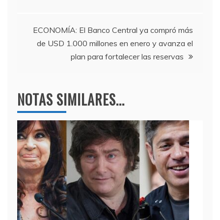
o
m
p
de
o
p
entradas
k
ECONOMÍA: El Banco Central ya compró más
de USD 1.000 millones en enero y avanza el
plan para fortalecer las reservas
NOTAS SIMILARES...