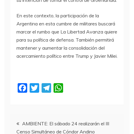
su intención de tomar el control de Groenlandia.
En este contexto, la participación de la
Argentina en esta cumbre de militares buscará
marcar el rumbo que La Libertad Avanza quiere
para su política de defensa. También permitirá
mantener y aumentar la consolidación del
acercamiento político entre Trump y Javier Milei.
F
T
T
W
a
w
el
h
c
itt
e
at
e
er
gr
s
Navegación
b
a
A
AMBIENTE: El sábado 24 realizarán el III
Censo Simultáneo de Cóndor Andino