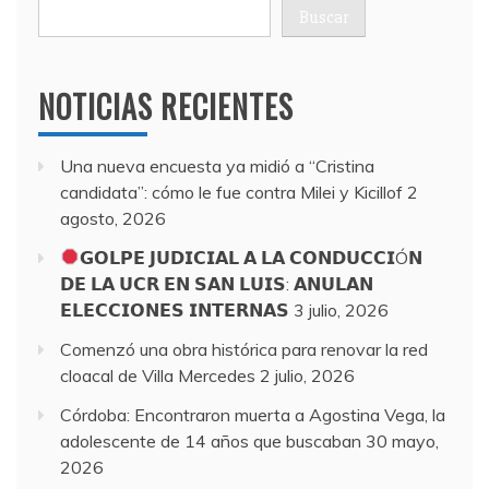
Buscar
NOTICIAS RECIENTES
Una nueva encuesta ya midió a “Cristina
candidata”: cómo le fue contra Milei y Kicillof
2
agosto, 2026
𝗚𝗢𝗟𝗣𝗘 𝗝𝗨𝗗𝗜𝗖𝗜𝗔𝗟 𝗔 𝗟𝗔 𝗖𝗢𝗡𝗗𝗨𝗖𝗖𝗜Ó𝗡
𝗗𝗘 𝗟𝗔 𝗨𝗖𝗥 𝗘𝗡 𝗦𝗔𝗡 𝗟𝗨𝗜𝗦: 𝗔𝗡𝗨𝗟𝗔𝗡
𝗘𝗟𝗘𝗖𝗖𝗜𝗢𝗡𝗘𝗦 𝗜𝗡𝗧𝗘𝗥𝗡𝗔𝗦
3 julio, 2026
Comenzó una obra histórica para renovar la red
cloacal de Villa Mercedes
2 julio, 2026
Córdoba: Encontraron muerta a Agostina Vega, la
adolescente de 14 años que buscaban
30 mayo,
2026