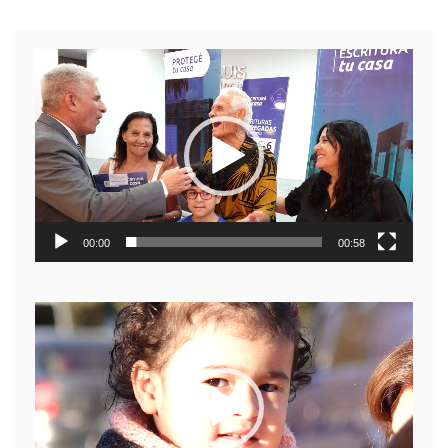
Reproductor
de
video
00:00
00:58
Reproductor
de
video