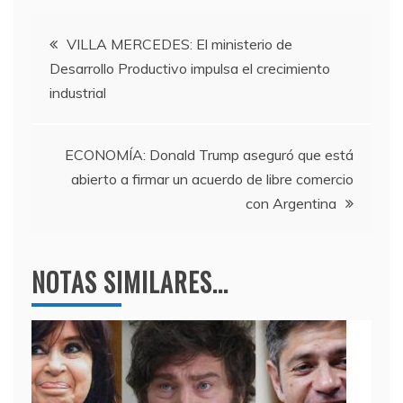
e
er
gr
s
Navegación
b
a
A
VILLA MERCEDES: El ministerio de
Desarrollo Productivo impulsa el crecimiento
o
m
p
de
industrial
o
p
entradas
k
ECONOMÍA: Donald Trump aseguró que está
abierto a firmar un acuerdo de libre comercio
con Argentina
NOTAS SIMILARES...