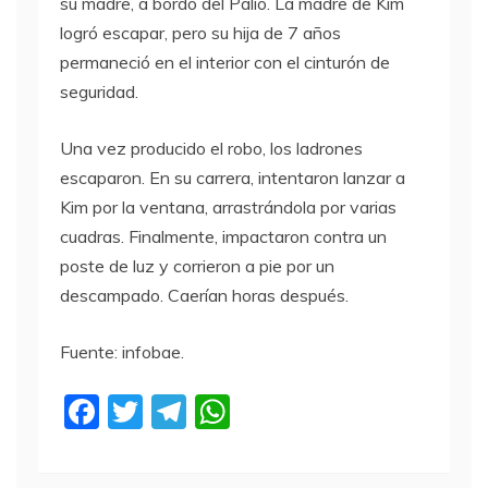
su madre, a bordo del Palio. La madre de Kim
logró escapar, pero su hija de 7 años
permaneció en el interior con el cinturón de
seguridad.
Una vez producido el robo, los ladrones
escaparon. En su carrera, intentaron lanzar a
Kim por la ventana, arrastrándola por varias
cuadras. Finalmente, impactaron contra un
poste de luz y corrieron a pie por un
descampado. Caerían horas después.
Fuente: infobae.
F
T
T
W
a
w
el
h
c
itt
e
at