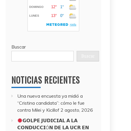
Buscar
Buscar
NOTICIAS RECIENTES
Una nueva encuesta ya midió a
“Cristina candidata”: cómo le fue
contra Milei y Kicillof
2 agosto, 2026
𝗚𝗢𝗟𝗣𝗘 𝗝𝗨𝗗𝗜𝗖𝗜𝗔𝗟 𝗔 𝗟𝗔
𝗖𝗢𝗡𝗗𝗨𝗖𝗖𝗜Ó𝗡 𝗗𝗘 𝗟𝗔 𝗨𝗖𝗥 𝗘𝗡