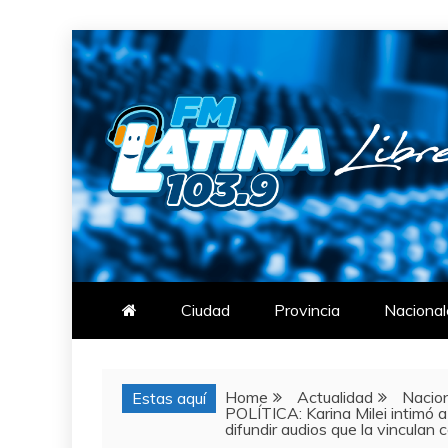
Skip
to
content
FM LATINA
NOTICIAS
Ciudad
Provincia
Nacional
Home
Actualidad
Nacio
Estas aquí
POLÍTICA: Karina Milei intimó a
difundir audios que la vinculan