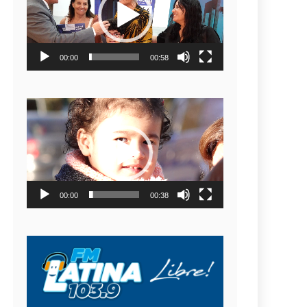
video
00:00
00:58
Reproductor
de
video
00:00
00:38