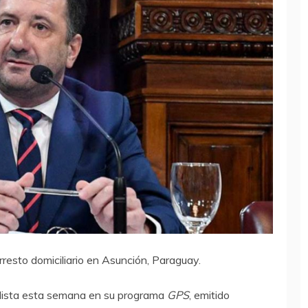
resto domiciliario en Asunción, Paraguay.
iodista esta semana en su programa
GPS
, emitido