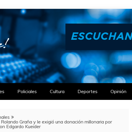
es
Policiales
Cultura
Deportes
Opinión
nales
 Rolando Graña y le exigió una donación millonaria por
 con Edgardo Kueider