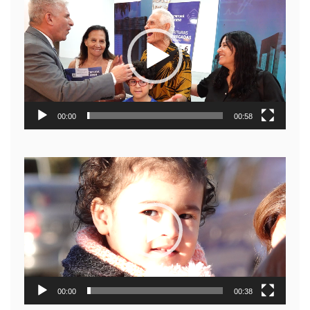
de
video
00:00
00:58
Reproductor
de
video
00:00
00:38