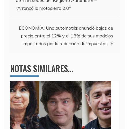
de 155 sedes del Registro Automotor –
o
m
p
de
“Arrancó la motosierra 2.0″
o
p
entradas
k
ECONOMÍA: Una automotriz anunció bajas de
precio entre el 12% y el 18% de sus modelos
importados por la reducción de impuestos
NOTAS SIMILARES...