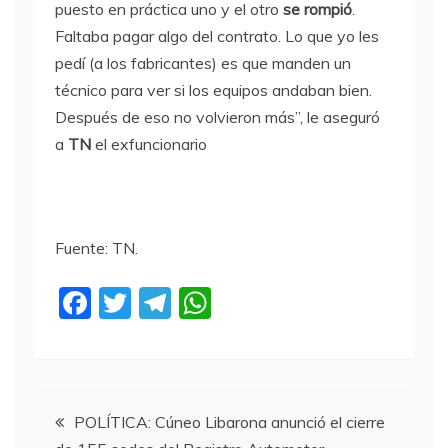
puesto en práctica uno y el otro
se rompió
.
Faltaba pagar algo del contrato. Lo que yo les
pedí (a los fabricantes) es que manden un
técnico para ver si los equipos andaban bien.
Después de eso no volvieron más”, le aseguró
a
TN
el exfuncionario
Fuente: TN.
F
T
T
W
a
w
el
h
c
itt
e
at
e
er
gr
s
Navegación
b
a
A
POLÍTICA: Cúneo Libarona anunció el cierre