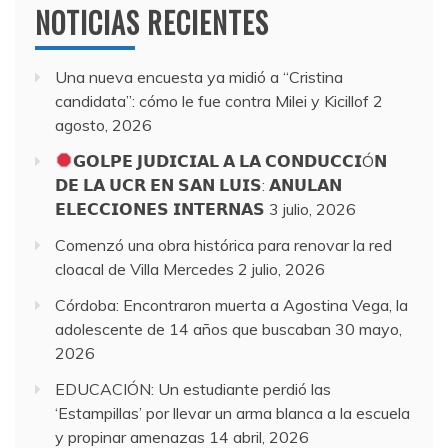
NOTICIAS RECIENTES
Una nueva encuesta ya midió a “Cristina
candidata”: cómo le fue contra Milei y Kicillof
2
agosto, 2026
𝗚𝗢𝗟𝗣𝗘 𝗝𝗨𝗗𝗜𝗖𝗜𝗔𝗟 𝗔 𝗟𝗔 𝗖𝗢𝗡𝗗𝗨𝗖𝗖𝗜Ó𝗡
𝗗𝗘 𝗟𝗔 𝗨𝗖𝗥 𝗘𝗡 𝗦𝗔𝗡 𝗟𝗨𝗜𝗦: 𝗔𝗡𝗨𝗟𝗔𝗡
𝗘𝗟𝗘𝗖𝗖𝗜𝗢𝗡𝗘𝗦 𝗜𝗡𝗧𝗘𝗥𝗡𝗔𝗦
3 julio, 2026
Comenzó una obra histórica para renovar la red
cloacal de Villa Mercedes
2 julio, 2026
Córdoba: Encontraron muerta a Agostina Vega, la
adolescente de 14 años que buscaban
30 mayo,
2026
EDUCACIÓN: Un estudiante perdió las
‘Estampillas’ por llevar un arma blanca a la escuela
y propinar amenazas
14 abril, 2026