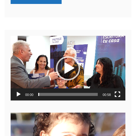
Reproductor
de
video
00:00
00:58
Reproductor
de
video