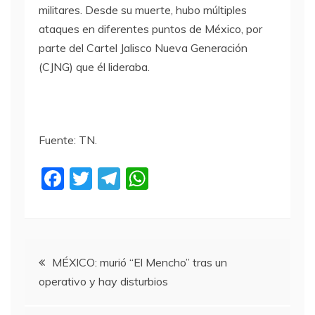
militares. Desde su muerte, hubo múltiples
ataques en diferentes puntos de México, por
parte del Cartel Jalisco Nueva Generación
(CJNG) que él lideraba.
Fuente: TN.
F
T
T
W
a
w
el
h
c
itt
e
at
e
er
gr
s
Navegación
b
a
A
MÉXICO: murió “El Mencho” tras un
operativo y hay disturbios
o
m
p
de
o
p