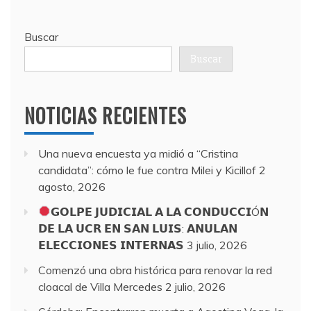
Buscar
Buscar
NOTICIAS RECIENTES
Una nueva encuesta ya midió a “Cristina
candidata”: cómo le fue contra Milei y Kicillof
2
agosto, 2026
𝗚𝗢𝗟𝗣𝗘 𝗝𝗨𝗗𝗜𝗖𝗜𝗔𝗟 𝗔 𝗟𝗔 𝗖𝗢𝗡𝗗𝗨𝗖𝗖𝗜Ó𝗡
𝗗𝗘 𝗟𝗔 𝗨𝗖𝗥 𝗘𝗡 𝗦𝗔𝗡 𝗟𝗨𝗜𝗦: 𝗔𝗡𝗨𝗟𝗔𝗡
𝗘𝗟𝗘𝗖𝗖𝗜𝗢𝗡𝗘𝗦 𝗜𝗡𝗧𝗘𝗥𝗡𝗔𝗦
3 julio, 2026
Comenzó una obra histórica para renovar la red
cloacal de Villa Mercedes
2 julio, 2026