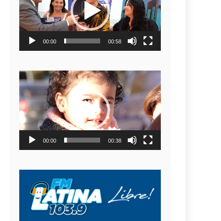
video
00:00
00:58
Reproductor
de
video
00:00
00:38