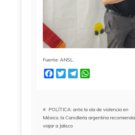
Fuente: ANSL.
F
T
T
W
a
w
el
h
c
itt
e
at
e
er
gr
s
Navegación
b
a
A
POLÍTICA: ante la ola de violencia en
México, la Cancillería argentina recomiend
o
m
p
de
viajar a Jalisco
o
p