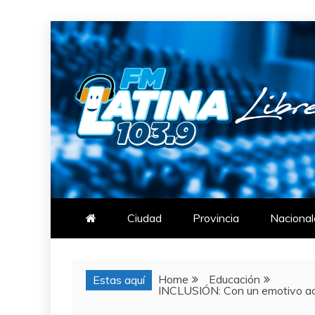
Skip
to
content
FM LATINA
NOTICIAS
Ciudad
Provincia
Nacional
Home
Educación
Estas aquí
INCLUSIÓN: Con un emotivo acto