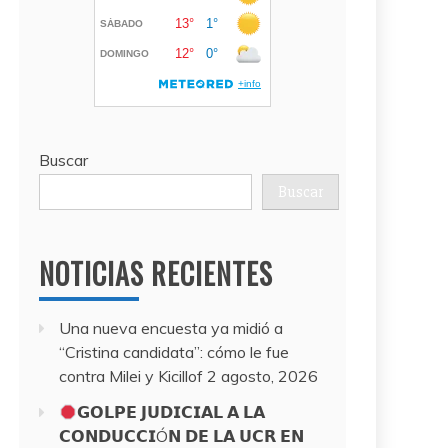
Buscar
Buscar
NOTICIAS RECIENTES
Una nueva encuesta ya midió a
“Cristina candidata”: cómo le fue
contra Milei y Kicillof
2 agosto, 2026
𝗚𝗢𝗟𝗣𝗘 𝗝𝗨𝗗𝗜𝗖𝗜𝗔𝗟 𝗔 𝗟𝗔
𝗖𝗢𝗡𝗗𝗨𝗖𝗖𝗜Ó𝗡 𝗗𝗘 𝗟𝗔 𝗨𝗖𝗥 𝗘𝗡