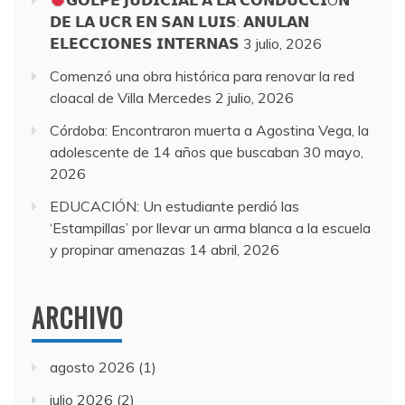
𝗚𝗢𝗟𝗣𝗘 𝗝𝗨𝗗𝗜𝗖𝗜𝗔𝗟 𝗔 𝗟𝗔 𝗖𝗢𝗡𝗗𝗨𝗖𝗖𝗜Ó𝗡
𝗗𝗘 𝗟𝗔 𝗨𝗖𝗥 𝗘𝗡 𝗦𝗔𝗡 𝗟𝗨𝗜𝗦: 𝗔𝗡𝗨𝗟𝗔𝗡
𝗘𝗟𝗘𝗖𝗖𝗜𝗢𝗡𝗘𝗦 𝗜𝗡𝗧𝗘𝗥𝗡𝗔𝗦
3 julio, 2026
Comenzó una obra histórica para renovar la red
cloacal de Villa Mercedes
2 julio, 2026
Córdoba: Encontraron muerta a Agostina Vega, la
adolescente de 14 años que buscaban
30 mayo,
2026
EDUCACIÓN: Un estudiante perdió las
‘Estampillas’ por llevar un arma blanca a la escuela
y propinar amenazas
14 abril, 2026
ARCHIVO
agosto 2026
(1)
julio 2026
(2)