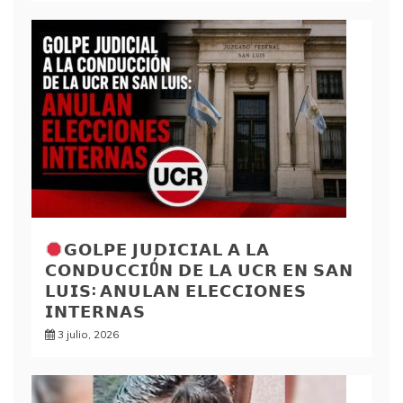
𝗚𝗢𝗟𝗣𝗘 𝗝𝗨𝗗𝗜𝗖𝗜𝗔𝗟 𝗔 𝗟𝗔
𝗖𝗢𝗡𝗗𝗨𝗖𝗖𝗜Ó𝗡 𝗗𝗘 𝗟𝗔 𝗨𝗖𝗥 𝗘𝗡 𝗦𝗔𝗡
𝗟𝗨𝗜𝗦: 𝗔𝗡𝗨𝗟𝗔𝗡 𝗘𝗟𝗘𝗖𝗖𝗜𝗢𝗡𝗘𝗦
𝗜𝗡𝗧𝗘𝗥𝗡𝗔𝗦
3 julio, 2026