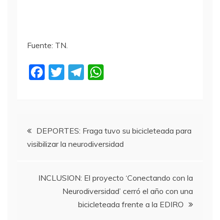
Fuente: TN.
F
T
T
W
a
w
el
h
c
itt
e
at
e
er
gr
s
Navegación
b
a
A
DEPORTES: Fraga tuvo su bicicleteada para
visibilizar la neurodiversidad
o
m
p
de
o
p
entradas
k
INCLUSION: El proyecto ‘Conectando con la
Neurodiversidad’ cerró el año con una
bicicleteada frente a la EDIRO