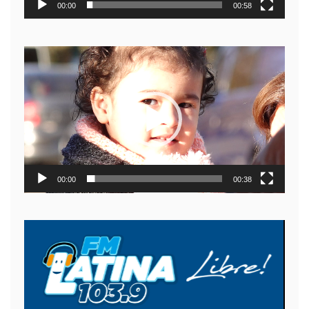
00:00
00:58
Reproductor
de
video
00:00
00:38