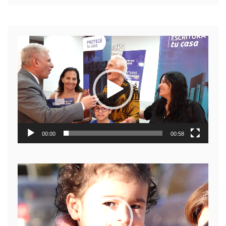
Reproductor
de
video
00:00
00:58
Reproductor
de
video