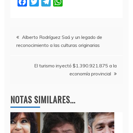
F
T
T
W
a
w
el
h
c
itt
e
at
e
er
gr
s
Navegación
b
a
A
Alberto Rodríguez Saá y un legado de
reconocimiento a las culturas originarias
o
m
p
de
o
p
entradas
k
El turismo inyectó $1.390.921.875 a la
economía provincial
NOTAS SIMILARES...