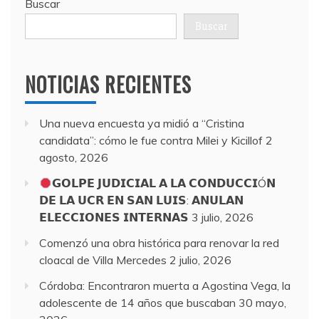
Buscar
Buscar
NOTICIAS RECIENTES
Una nueva encuesta ya midió a “Cristina
candidata”: cómo le fue contra Milei y Kicillof
2
agosto, 2026
𝗚𝗢𝗟𝗣𝗘 𝗝𝗨𝗗𝗜𝗖𝗜𝗔𝗟 𝗔 𝗟𝗔 𝗖𝗢𝗡𝗗𝗨𝗖𝗖𝗜Ó𝗡
𝗗𝗘 𝗟𝗔 𝗨𝗖𝗥 𝗘𝗡 𝗦𝗔𝗡 𝗟𝗨𝗜𝗦: 𝗔𝗡𝗨𝗟𝗔𝗡
𝗘𝗟𝗘𝗖𝗖𝗜𝗢𝗡𝗘𝗦 𝗜𝗡𝗧𝗘𝗥𝗡𝗔𝗦
3 julio, 2026
Comenzó una obra histórica para renovar la red
cloacal de Villa Mercedes
2 julio, 2026
Córdoba: Encontraron muerta a Agostina Vega, la
adolescente de 14 años que buscaban
30 mayo,