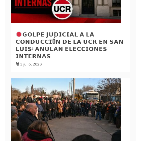
𝗚𝗢𝗟𝗣𝗘 𝗝𝗨𝗗𝗜𝗖𝗜𝗔𝗟 𝗔 𝗟𝗔
𝗖𝗢𝗡𝗗𝗨𝗖𝗖𝗜Ó𝗡 𝗗𝗘 𝗟𝗔 𝗨𝗖𝗥 𝗘𝗡 𝗦𝗔𝗡
𝗟𝗨𝗜𝗦: 𝗔𝗡𝗨𝗟𝗔𝗡 𝗘𝗟𝗘𝗖𝗖𝗜𝗢𝗡𝗘𝗦
𝗜𝗡𝗧𝗘𝗥𝗡𝗔𝗦
3 julio, 2026