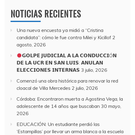
NOTICIAS RECIENTES
Una nueva encuesta ya midió a “Cristina
candidata”: cómo le fue contra Milei y Kicillof
2
agosto, 2026
𝗚𝗢𝗟𝗣𝗘 𝗝𝗨𝗗𝗜𝗖𝗜𝗔𝗟 𝗔 𝗟𝗔 𝗖𝗢𝗡𝗗𝗨𝗖𝗖𝗜Ó𝗡
𝗗𝗘 𝗟𝗔 𝗨𝗖𝗥 𝗘𝗡 𝗦𝗔𝗡 𝗟𝗨𝗜𝗦: 𝗔𝗡𝗨𝗟𝗔𝗡
𝗘𝗟𝗘𝗖𝗖𝗜𝗢𝗡𝗘𝗦 𝗜𝗡𝗧𝗘𝗥𝗡𝗔𝗦
3 julio, 2026
Comenzó una obra histórica para renovar la red
cloacal de Villa Mercedes
2 julio, 2026
Córdoba: Encontraron muerta a Agostina Vega, la
adolescente de 14 años que buscaban
30 mayo,
2026
EDUCACIÓN: Un estudiante perdió las
‘Estampillas’ por llevar un arma blanca a la escuela