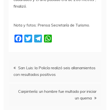
finalizó.
Nota y fotos: Prensa Secretaría de Turismo.
F
T
T
W
a
w
el
h
c
itt
e
at
e
er
gr
s
Navegación
b
a
A
San Luis: la Policía realizó seis allanamientos
con resultados positivos
o
m
p
de
o
p
entradas
k
Carpintería: un hombre fue multado por iniciar
un quema