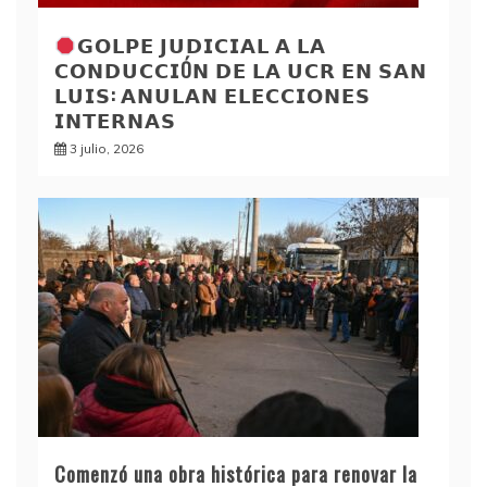
𝗚𝗢𝗟𝗣𝗘 𝗝𝗨𝗗𝗜𝗖𝗜𝗔𝗟 𝗔 𝗟𝗔
𝗖𝗢𝗡𝗗𝗨𝗖𝗖𝗜Ó𝗡 𝗗𝗘 𝗟𝗔 𝗨𝗖𝗥 𝗘𝗡 𝗦𝗔𝗡
𝗟𝗨𝗜𝗦: 𝗔𝗡𝗨𝗟𝗔𝗡 𝗘𝗟𝗘𝗖𝗖𝗜𝗢𝗡𝗘𝗦
𝗜𝗡𝗧𝗘𝗥𝗡𝗔𝗦
3 julio, 2026
Comenzó una obra histórica para renovar la