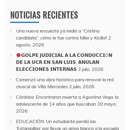
NOTICIAS RECIENTES
Una nueva encuesta ya midió a “Cristina
candidata”: cómo le fue contra Milei y Kicillof
2
agosto, 2026
𝗚𝗢𝗟𝗣𝗘 𝗝𝗨𝗗𝗜𝗖𝗜𝗔𝗟 𝗔 𝗟𝗔 𝗖𝗢𝗡𝗗𝗨𝗖𝗖𝗜Ó𝗡
𝗗𝗘 𝗟𝗔 𝗨𝗖𝗥 𝗘𝗡 𝗦𝗔𝗡 𝗟𝗨𝗜𝗦: 𝗔𝗡𝗨𝗟𝗔𝗡
𝗘𝗟𝗘𝗖𝗖𝗜𝗢𝗡𝗘𝗦 𝗜𝗡𝗧𝗘𝗥𝗡𝗔𝗦
3 julio, 2026
Comenzó una obra histórica para renovar la red
cloacal de Villa Mercedes
2 julio, 2026
Córdoba: Encontraron muerta a Agostina Vega, la
adolescente de 14 años que buscaban
30 mayo,
2026
EDUCACIÓN: Un estudiante perdió las
‘Estampillas’ por llevar un arma blanca a la escuela