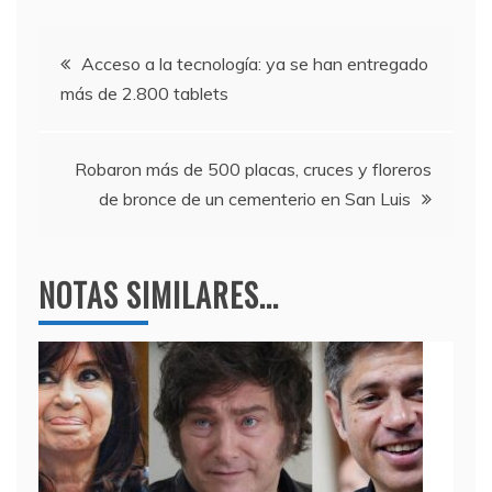
c
itt
e
at
e
er
gr
s
Navegación
b
a
A
Acceso a la tecnología: ya se han entregado
más de 2.800 tablets
o
m
p
de
o
p
entradas
k
Robaron más de 500 placas, cruces y floreros
de bronce de un cementerio en San Luis
NOTAS SIMILARES...