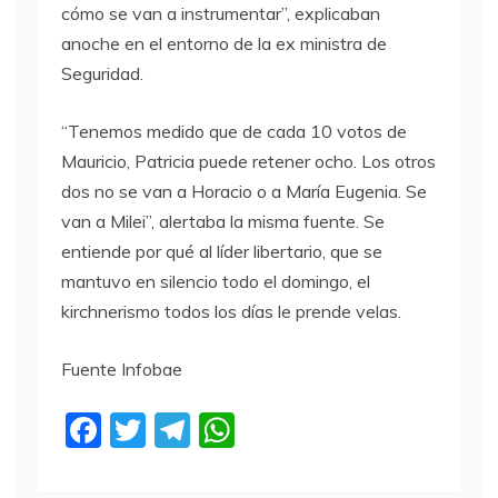
cómo se van a instrumentar”, explicaban
anoche en el entorno de la ex ministra de
Seguridad.
“Tenemos medido que de cada 10 votos de
Mauricio, Patricia puede retener ocho. Los otros
dos no se van a Horacio o a María Eugenia. Se
van a Milei”, alertaba la misma fuente. Se
entiende por qué al líder libertario, que se
mantuvo en silencio todo el domingo, el
kirchnerismo todos los días le prende velas.
Fuente Infobae
F
T
T
W
a
w
el
h