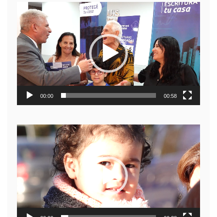
Reproductor
de
video
00:00
00:58
Reproductor
de
video