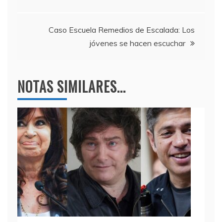
o
m
p
de
o
p
entradas
k
Caso Escuela Remedios de Escalada: Los
jóvenes se hacen escuchar
NOTAS SIMILARES...