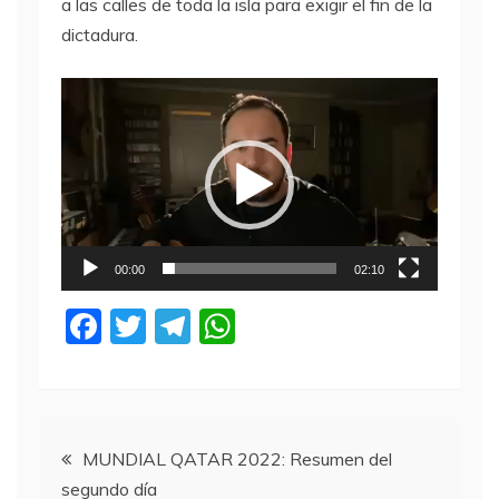
a las calles de toda la isla para exigir el fin de la
dictadura.
Reproductor
de
video
00:00
02:10
F
T
T
W
a
w
el
h
c
itt
e
at
e
er
gr
s
Navegación
b
a
A
MUNDIAL QATAR 2022: Resumen del
segundo día