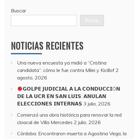
Buscar
Buscar
NOTICIAS RECIENTES
Una nueva encuesta ya midió a “Cristina
candidata”: cómo le fue contra Milei y Kicillof
2
agosto, 2026
𝗚𝗢𝗟𝗣𝗘 𝗝𝗨𝗗𝗜𝗖𝗜𝗔𝗟 𝗔 𝗟𝗔 𝗖𝗢𝗡𝗗𝗨𝗖𝗖𝗜Ó𝗡
𝗗𝗘 𝗟𝗔 𝗨𝗖𝗥 𝗘𝗡 𝗦𝗔𝗡 𝗟𝗨𝗜𝗦: 𝗔𝗡𝗨𝗟𝗔𝗡
𝗘𝗟𝗘𝗖𝗖𝗜𝗢𝗡𝗘𝗦 𝗜𝗡𝗧𝗘𝗥𝗡𝗔𝗦
3 julio, 2026
Comenzó una obra histórica para renovar la red
cloacal de Villa Mercedes
2 julio, 2026
Córdoba: Encontraron muerta a Agostina Vega, la