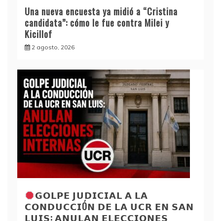
Una nueva encuesta ya midió a “Cristina
candidata”: cómo le fue contra Milei y
Kicillof
2 agosto, 2026
𝗚𝗢𝗟𝗣𝗘 𝗝𝗨𝗗𝗜𝗖𝗜𝗔𝗟 𝗔 𝗟𝗔
𝗖𝗢𝗡𝗗𝗨𝗖𝗖𝗜Ó𝗡 𝗗𝗘 𝗟𝗔 𝗨𝗖𝗥 𝗘𝗡 𝗦𝗔𝗡
𝗟𝗨𝗜𝗦: 𝗔𝗡𝗨𝗟𝗔𝗡 𝗘𝗟𝗘𝗖𝗖𝗜𝗢𝗡𝗘𝗦