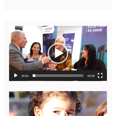
Reproductor
de
video
00:00
00:58
Reproductor
de
video