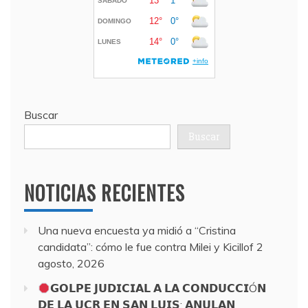
Buscar
Buscar
NOTICIAS RECIENTES
Una nueva encuesta ya midió a “Cristina
candidata”: cómo le fue contra Milei y Kicillof
2
agosto, 2026
𝗚𝗢𝗟𝗣𝗘 𝗝𝗨𝗗𝗜𝗖𝗜𝗔𝗟 𝗔 𝗟𝗔 𝗖𝗢𝗡𝗗𝗨𝗖𝗖𝗜Ó𝗡
𝗗𝗘 𝗟𝗔 𝗨𝗖𝗥 𝗘𝗡 𝗦𝗔𝗡 𝗟𝗨𝗜𝗦: 𝗔𝗡𝗨𝗟𝗔𝗡