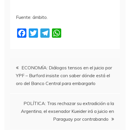
Fuente: ámbito.
F
T
T
W
a
w
el
h
c
itt
e
at
e
er
gr
s
Navegación
b
a
A
ECONOMÍA: Diálogos tensos en el juicio por
YPF – Burford insiste con saber dónde está el
o
m
p
de
oro del Banco Central para embargarlo
o
p
entradas
k
POLÍTICA: Tras rechazar su extradición a la
Argentina, el exsenador Kueider irá a juicio en
Paraguay por contrabando