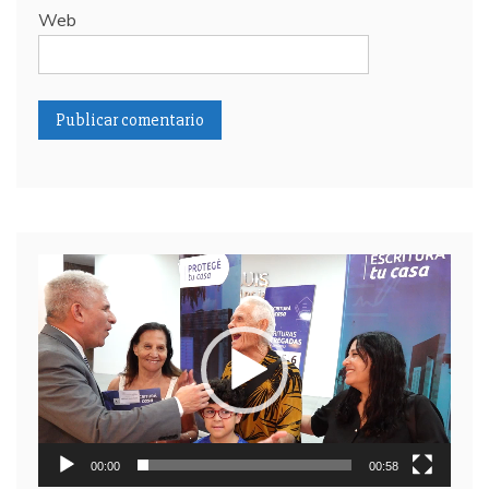
Web
Reproductor
de
video
00:00
00:58