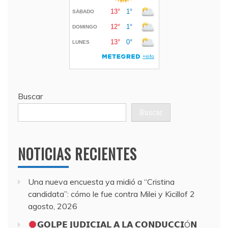
Buscar
Buscar
NOTICIAS RECIENTES
Una nueva encuesta ya midió a “Cristina
candidata”: cómo le fue contra Milei y Kicillof
2
agosto, 2026
𝗚𝗢𝗟𝗣𝗘 𝗝𝗨𝗗𝗜𝗖𝗜𝗔𝗟 𝗔 𝗟𝗔 𝗖𝗢𝗡𝗗𝗨𝗖𝗖𝗜Ó𝗡