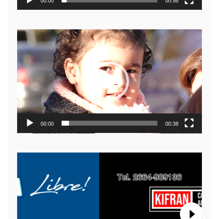
00:00
00:58
Reproductor
de
video
00:00
00:38