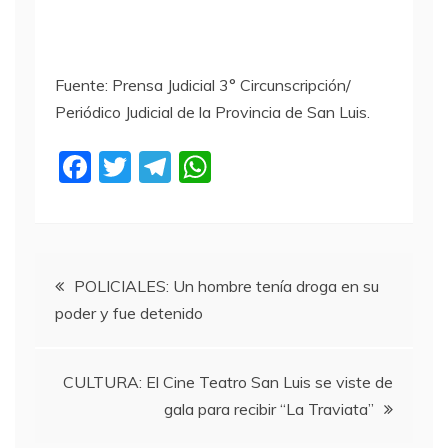
Fuente: Prensa Judicial 3° Circunscripción/
Periódico Judicial de la Provincia de San Luis.
F
T
T
W
a
w
el
h
c
itt
e
at
e
er
gr
s
Navegación
b
a
A
POLICIALES: Un hombre tenía droga en su
poder y fue detenido
o
m
p
de
o
p
entradas
k
CULTURA: El Cine Teatro San Luis se viste de
gala para recibir “La Traviata”