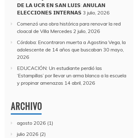
𝗗𝗘 𝗟𝗔 𝗨𝗖𝗥 𝗘𝗡 𝗦𝗔𝗡 𝗟𝗨𝗜𝗦: 𝗔𝗡𝗨𝗟𝗔𝗡
𝗘𝗟𝗘𝗖𝗖𝗜𝗢𝗡𝗘𝗦 𝗜𝗡𝗧𝗘𝗥𝗡𝗔𝗦
3 julio, 2026
Comenzó una obra histórica para renovar la red
cloacal de Villa Mercedes
2 julio, 2026
Córdoba: Encontraron muerta a Agostina Vega, la
adolescente de 14 años que buscaban
30 mayo,
2026
EDUCACIÓN: Un estudiante perdió las
‘Estampillas’ por llevar un arma blanca a la escuela
y propinar amenazas
14 abril, 2026
ARCHIVO
agosto 2026
(1)
julio 2026
(2)