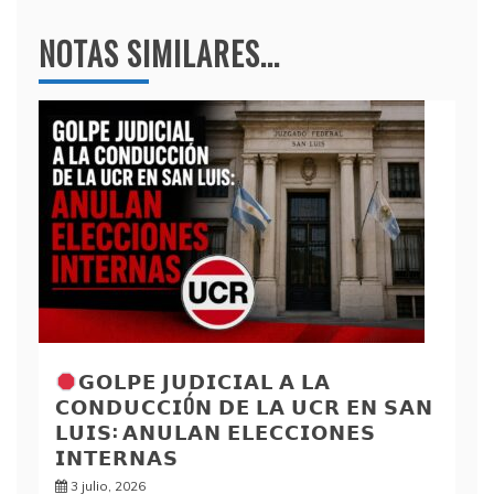
NOTAS SIMILARES...
𝗚𝗢𝗟𝗣𝗘 𝗝𝗨𝗗𝗜𝗖𝗜𝗔𝗟 𝗔 𝗟𝗔
𝗖𝗢𝗡𝗗𝗨𝗖𝗖𝗜Ó𝗡 𝗗𝗘 𝗟𝗔 𝗨𝗖𝗥 𝗘𝗡 𝗦𝗔𝗡
𝗟𝗨𝗜𝗦: 𝗔𝗡𝗨𝗟𝗔𝗡 𝗘𝗟𝗘𝗖𝗖𝗜𝗢𝗡𝗘𝗦
𝗜𝗡𝗧𝗘𝗥𝗡𝗔𝗦
3 julio, 2026