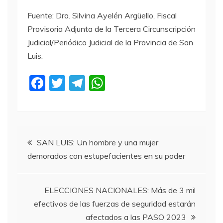
Fuente: Dra. Silvina Ayelén Argüello, Fiscal
Provisoria Adjunta de la Tercera Circunscripción
Judicial/Periódico Judicial de la Provincia de San
Luis.
F
T
T
W
a
w
el
h
c
itt
e
at
e
er
gr
s
Navegación
b
a
A
SAN LUIS: Un hombre y una mujer
demorados con estupefacientes en su poder
o
m
p
de
o
p
entradas
k
ELECCIONES NACIONALES: Más de 3 mil
efectivos de las fuerzas de seguridad estarán
afectados a las PASO 2023