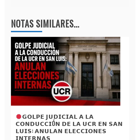
NOTAS SIMILARES...
𝗚𝗢𝗟𝗣𝗘 𝗝𝗨𝗗𝗜𝗖𝗜𝗔𝗟 𝗔 𝗟𝗔
𝗖𝗢𝗡𝗗𝗨𝗖𝗖𝗜Ó𝗡 𝗗𝗘 𝗟𝗔 𝗨𝗖𝗥 𝗘𝗡 𝗦𝗔𝗡
𝗟𝗨𝗜𝗦: 𝗔𝗡𝗨𝗟𝗔𝗡 𝗘𝗟𝗘𝗖𝗖𝗜𝗢𝗡𝗘𝗦
𝗜𝗡𝗧𝗘𝗥𝗡𝗔𝗦