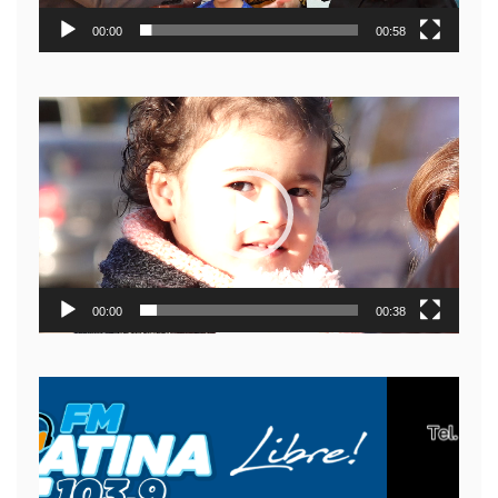
00:00
00:58
Reproductor
de
video
00:00
00:38