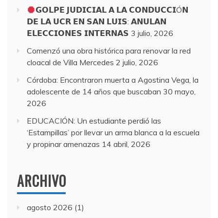
𝗚𝗢𝗟𝗣𝗘 𝗝𝗨𝗗𝗜𝗖𝗜𝗔𝗟 𝗔 𝗟𝗔 𝗖𝗢𝗡𝗗𝗨𝗖𝗖𝗜Ó𝗡
𝗗𝗘 𝗟𝗔 𝗨𝗖𝗥 𝗘𝗡 𝗦𝗔𝗡 𝗟𝗨𝗜𝗦: 𝗔𝗡𝗨𝗟𝗔𝗡
𝗘𝗟𝗘𝗖𝗖𝗜𝗢𝗡𝗘𝗦 𝗜𝗡𝗧𝗘𝗥𝗡𝗔𝗦
3 julio, 2026
Comenzó una obra histórica para renovar la red
cloacal de Villa Mercedes
2 julio, 2026
Córdoba: Encontraron muerta a Agostina Vega, la
adolescente de 14 años que buscaban
30 mayo,
2026
EDUCACIÓN: Un estudiante perdió las
‘Estampillas’ por llevar un arma blanca a la escuela
y propinar amenazas
14 abril, 2026
ARCHIVO
agosto 2026
(1)