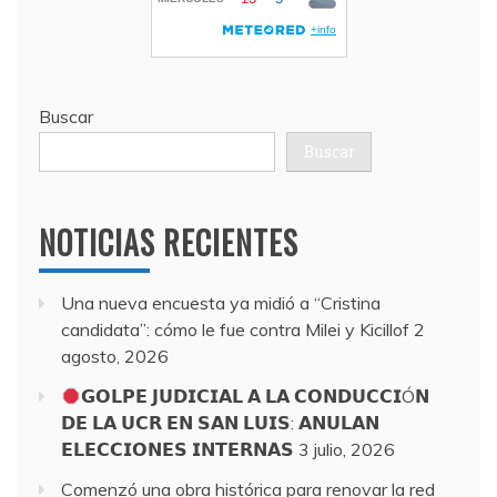
Buscar
Buscar
NOTICIAS RECIENTES
Una nueva encuesta ya midió a “Cristina
candidata”: cómo le fue contra Milei y Kicillof
2
agosto, 2026
𝗚𝗢𝗟𝗣𝗘 𝗝𝗨𝗗𝗜𝗖𝗜𝗔𝗟 𝗔 𝗟𝗔 𝗖𝗢𝗡𝗗𝗨𝗖𝗖𝗜Ó𝗡
𝗗𝗘 𝗟𝗔 𝗨𝗖𝗥 𝗘𝗡 𝗦𝗔𝗡 𝗟𝗨𝗜𝗦: 𝗔𝗡𝗨𝗟𝗔𝗡
𝗘𝗟𝗘𝗖𝗖𝗜𝗢𝗡𝗘𝗦 𝗜𝗡𝗧𝗘𝗥𝗡𝗔𝗦
3 julio, 2026
Comenzó una obra histórica para renovar la red