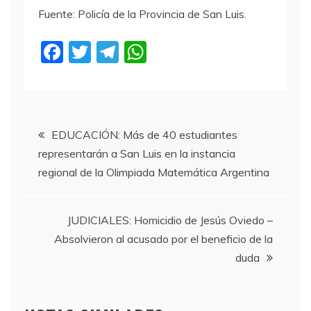
Fuente: Policía de la Provincia de San Luis.
F
T
T
W
a
w
el
h
c
itt
e
at
e
er
gr
s
Navegación
b
a
A
EDUCACIÓN: Más de 40 estudiantes
representarán a San Luis en la instancia
o
m
p
de
regional de la Olimpiada Matemática Argentina
o
p
entradas
k
JUDICIALES: Homicidio de Jesús Oviedo –
Absolvieron al acusado por el beneficio de la
duda