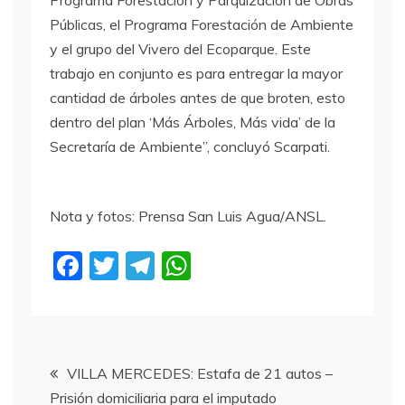
Programa Forestación y Parquización de Obras
Públicas, el Programa Forestación de Ambiente
y el grupo del Vivero del Ecoparque. Este
trabajo en conjunto es para entregar la mayor
cantidad de árboles antes de que broten, esto
dentro del plan ‘Más Árboles, Más vida’ de la
Secretaría de Ambiente”, concluyó Scarpati.
Nota y fotos: Prensa San Luis Agua/ANSL.
F
T
T
W
a
w
el
h
c
itt
e
at
e
er
gr
s
Navegación
b
a
A
VILLA MERCEDES: Estafa de 21 autos –
Prisión domiciliaria para el imputado