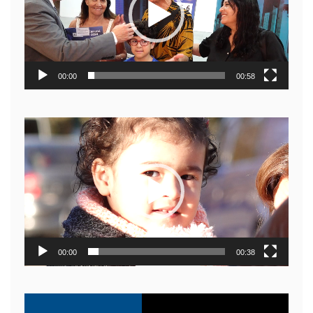
00:00
00:58
Reproductor
de
video
00:00
00:38