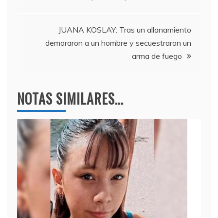
o
m
p
de
o
p
entradas
k
JUANA KOSLAY: Tras un allanamiento
demoraron a un hombre y secuestraron un
arma de fuego
NOTAS SIMILARES...