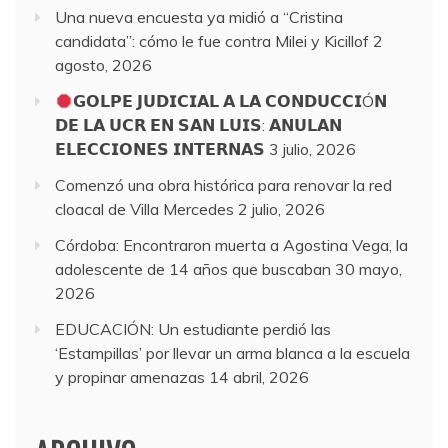
Una nueva encuesta ya midió a “Cristina
candidata”: cómo le fue contra Milei y Kicillof
2
agosto, 2026
𝗚𝗢𝗟𝗣𝗘 𝗝𝗨𝗗𝗜𝗖𝗜𝗔𝗟 𝗔 𝗟𝗔 𝗖𝗢𝗡𝗗𝗨𝗖𝗖𝗜Ó𝗡
𝗗𝗘 𝗟𝗔 𝗨𝗖𝗥 𝗘𝗡 𝗦𝗔𝗡 𝗟𝗨𝗜𝗦: 𝗔𝗡𝗨𝗟𝗔𝗡
𝗘𝗟𝗘𝗖𝗖𝗜𝗢𝗡𝗘𝗦 𝗜𝗡𝗧𝗘𝗥𝗡𝗔𝗦
3 julio, 2026
Comenzó una obra histórica para renovar la red
cloacal de Villa Mercedes
2 julio, 2026
Córdoba: Encontraron muerta a Agostina Vega, la
adolescente de 14 años que buscaban
30 mayo,
2026
EDUCACIÓN: Un estudiante perdió las
‘Estampillas’ por llevar un arma blanca a la escuela
y propinar amenazas
14 abril, 2026