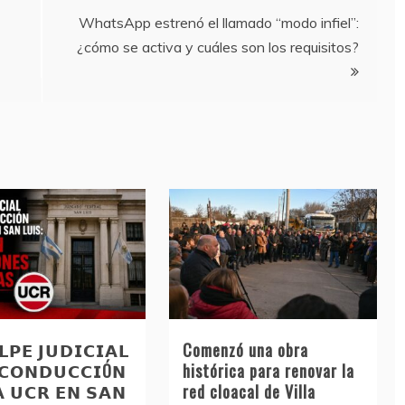
WhatsApp estrenó el llamado “modo infiel”:
¿cómo se activa y cuáles son los requisitos?
𝗣𝗘 𝗝𝗨𝗗𝗜𝗖𝗜𝗔𝗟
Comenzó una obra
 𝗖𝗢𝗡𝗗𝗨𝗖𝗖𝗜Ó𝗡
histórica para renovar la
𝗔 𝗨𝗖𝗥 𝗘𝗡 𝗦𝗔𝗡
red cloacal de Villa