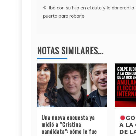
e
er
gr
s
Navegación
b
a
A
Iba con su hijo en el auto y le abrieron la
puerta para robarle
o
m
p
de
o
p
entradas
k
NOTAS SIMILARES...
Una nueva encuesta ya
𝗚𝗢
midió a “Cristina
𝗔 𝗟𝗔
candidata”: cómo le fue
𝗗𝗘 𝗟