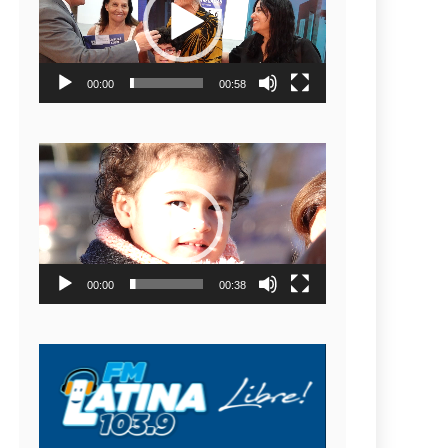
video
00:00
00:58
Reproductor
de
video
00:00
00:38