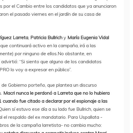
s por el Cambio entre los candidatos que ya anunciaron
ron el pasado viernes en el jardín de su casa de
íguez Larreta
,
Patricia Bullrich
y
María Eugenia Vidal
que continuará activo en la campaña, irá a las
amente) por ninguno de ellos.No obstante, en
dvirtió: “Si siento que alguno de los candidatos
el PRO lo voy a expresar en público”.
e de Gobierno porteño, que plantea un discurso
s.
Macri nunca le perdonó a Larreta que no lo hubiera
uando fue citado a declarar por el espionaje a las
 Quien sí estuvo ese día a su lado fue Bullrich, quien se
al el respaldo del ex mandatario. Para Uspallata -
rebros de la campaña larretista- no cambia mucho:
y estaba dispuesto a competir incluso contra Macri.