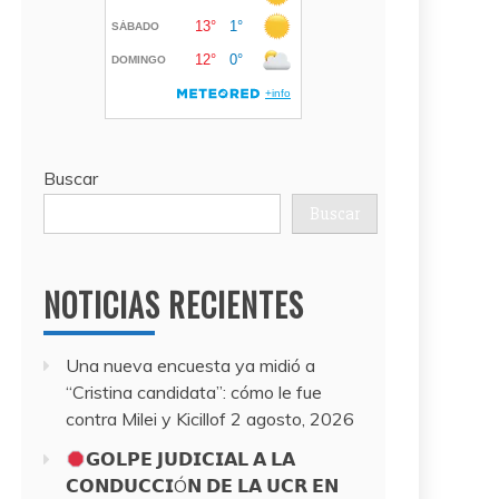
Buscar
Buscar
NOTICIAS RECIENTES
Una nueva encuesta ya midió a
“Cristina candidata”: cómo le fue
contra Milei y Kicillof
2 agosto, 2026
𝗚𝗢𝗟𝗣𝗘 𝗝𝗨𝗗𝗜𝗖𝗜𝗔𝗟 𝗔 𝗟𝗔
𝗖𝗢𝗡𝗗𝗨𝗖𝗖𝗜Ó𝗡 𝗗𝗘 𝗟𝗔 𝗨𝗖𝗥 𝗘𝗡