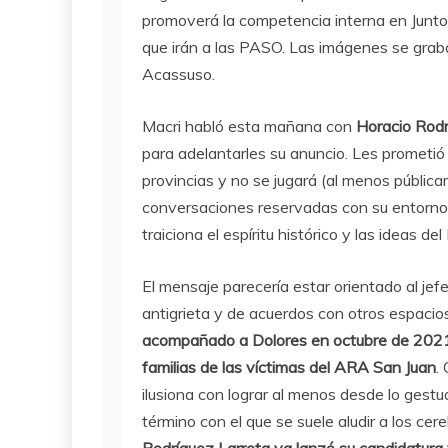
promoverá la competencia interna en Junto
que irán a las PASO. Las imágenes se graba
Acassuso.
Macri habló esta mañana con
Horacio Rodr
para adelantarles su anuncio. Les prometió 
provincias y no se jugará (al menos públic
conversaciones reservadas con su entorno a
traiciona el espíritu histórico y las ideas d
El mensaje parecería estar orientado al jef
antigrieta y de acuerdos con otros espacio
acompañado a Dolores en octubre de 2021 c
familias de las víctimas del ARA San Juan
.
ilusiona con lograr al menos desde lo gestu
término con el que se suele aludir a los ce
Rodríguez Larreta ya lanzó su candidatura 