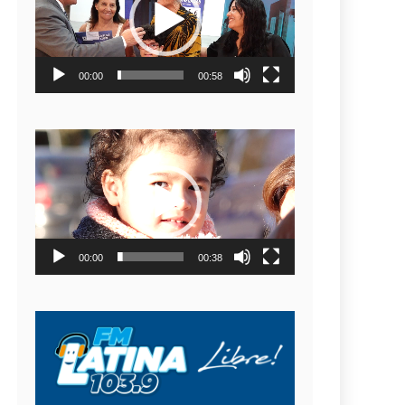
video
00:00
00:58
Reproductor
de
video
00:00
00:38