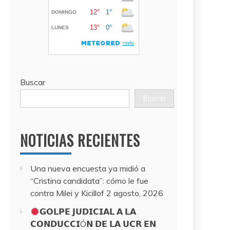
Buscar
Buscar
NOTICIAS RECIENTES
Una nueva encuesta ya midió a
“Cristina candidata”: cómo le fue
contra Milei y Kicillof
2 agosto, 2026
𝗚𝗢𝗟𝗣𝗘 𝗝𝗨𝗗𝗜𝗖𝗜𝗔𝗟 𝗔 𝗟𝗔
𝗖𝗢𝗡𝗗𝗨𝗖𝗖𝗜Ó𝗡 𝗗𝗘 𝗟𝗔 𝗨𝗖𝗥 𝗘𝗡