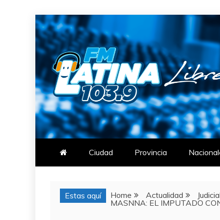
Skip
to
content
FM LATINA
NOTICIAS
Ciudad
Provincia
Nacional
Home
Actualidad
Judicia
Estas aquí
MASNNA: EL IMPUTADO CON