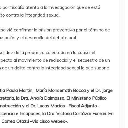
o por fiscalía atento a la investigación que se está
ito contra la integridad sexual.
esolvió confirmar la prisión preventiva por el término de
usación y el desarrollo del debate oral.
olidez de la probanza colectada en la causa, el
specto al movimiento de red social y el secuestro de un
n de un delito contra la integridad sexual lo que supone
intia Paola Martin, María Monserrath Bocca y el Dr. Jorge
taria, la Dra. Analía Dalmasso. El Ministerio Público
 Instrucción y el Dr. Lucas Macías –Fiscal Adjunto-.
encia e Incapaces, la Dra. Victoria
Cortázar
Furnari. En
l Correa Otazú –vía cisco webex-.