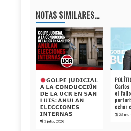
entradas
k
NOTAS SIMILARES...
𝗚𝗢𝗟𝗣𝗘 𝗝𝗨𝗗𝗜𝗖𝗜𝗔𝗟
POLÍTIC
𝗔 𝗟𝗔 𝗖𝗢𝗡𝗗𝗨𝗖𝗖𝗜Ó𝗡
Carlos 
𝗗𝗘 𝗟𝗔 𝗨𝗖𝗥 𝗘𝗡 𝗦𝗔𝗡
el fall
𝗟𝗨𝗜𝗦: 𝗔𝗡𝗨𝗟𝗔𝗡
pertur
𝗘𝗟𝗘𝗖𝗖𝗜𝗢𝗡𝗘𝗦
echar 
𝗜𝗡𝗧𝗘𝗥𝗡𝗔𝗦
28 mar
3 julio, 2026