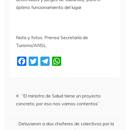
óptimo funcionamiento del lugar.
Nota y fotos: Prensa Secretaría de
Turismo/ANSL.
F
T
T
W
a
w
el
h
c
itt
e
at
e
er
gr
s
Navegación
b
a
A
“El ministro de Salud tiene un proyecto
concreto, por eso nos vamos contentos”
o
m
p
de
o
p
entradas
k
Detuvieron a dos choferes de colectivos por la