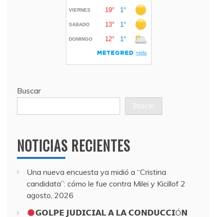
Buscar
Buscar
NOTICIAS RECIENTES
Una nueva encuesta ya midió a “Cristina
candidata”: cómo le fue contra Milei y Kicillof
2
agosto, 2026
𝗚𝗢𝗟𝗣𝗘 𝗝𝗨𝗗𝗜𝗖𝗜𝗔𝗟 𝗔 𝗟𝗔 𝗖𝗢𝗡𝗗𝗨𝗖𝗖𝗜Ó𝗡