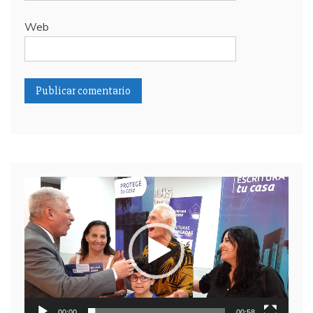
Web
Reproductor
de
video
00:00
00:58