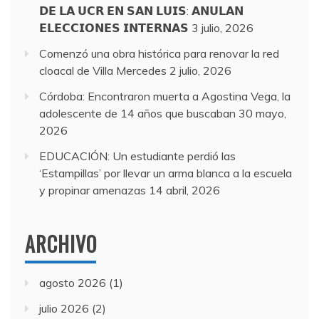
𝗗𝗘 𝗟𝗔 𝗨𝗖𝗥 𝗘𝗡 𝗦𝗔𝗡 𝗟𝗨𝗜𝗦: 𝗔𝗡𝗨𝗟𝗔𝗡
𝗘𝗟𝗘𝗖𝗖𝗜𝗢𝗡𝗘𝗦 𝗜𝗡𝗧𝗘𝗥𝗡𝗔𝗦
3 julio, 2026
Comenzó una obra histórica para renovar la red
cloacal de Villa Mercedes
2 julio, 2026
Córdoba: Encontraron muerta a Agostina Vega, la
adolescente de 14 años que buscaban
30 mayo,
2026
EDUCACIÓN: Un estudiante perdió las
‘Estampillas’ por llevar un arma blanca a la escuela
y propinar amenazas
14 abril, 2026
ARCHIVO
agosto 2026
(1)
julio 2026
(2)