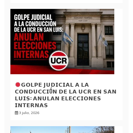
𝗚𝗢𝗟𝗣𝗘 𝗝𝗨𝗗𝗜𝗖𝗜𝗔𝗟 𝗔 𝗟𝗔
𝗖𝗢𝗡𝗗𝗨𝗖𝗖𝗜Ó𝗡 𝗗𝗘 𝗟𝗔 𝗨𝗖𝗥 𝗘𝗡 𝗦𝗔𝗡
𝗟𝗨𝗜𝗦: 𝗔𝗡𝗨𝗟𝗔𝗡 𝗘𝗟𝗘𝗖𝗖𝗜𝗢𝗡𝗘𝗦
𝗜𝗡𝗧𝗘𝗥𝗡𝗔𝗦
3 julio, 2026