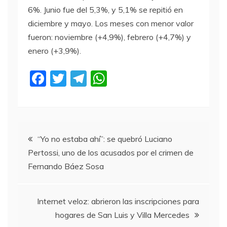
6%. Junio fue del 5,3%, y 5,1% se repitió en
diciembre y mayo. Los meses con menor valor
fueron: noviembre (+4,9%), febrero (+4,7%) y
enero (+3,9%).
F
T
T
W
a
w
el
h
c
itt
e
at
e
er
gr
s
Navegación
b
a
A
“Yo no estaba ahí”: se quebró Luciano
Pertossi, uno de los acusados por el crimen de
o
m
p
de
Fernando Báez Sosa
o
p
entradas
k
Internet veloz: abrieron las inscripciones para
hogares de San Luis y Villa Mercedes