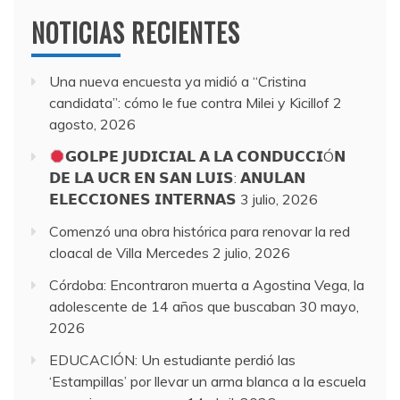
NOTICIAS RECIENTES
Una nueva encuesta ya midió a “Cristina
candidata”: cómo le fue contra Milei y Kicillof
2
agosto, 2026
𝗚𝗢𝗟𝗣𝗘 𝗝𝗨𝗗𝗜𝗖𝗜𝗔𝗟 𝗔 𝗟𝗔 𝗖𝗢𝗡𝗗𝗨𝗖𝗖𝗜Ó𝗡
𝗗𝗘 𝗟𝗔 𝗨𝗖𝗥 𝗘𝗡 𝗦𝗔𝗡 𝗟𝗨𝗜𝗦: 𝗔𝗡𝗨𝗟𝗔𝗡
𝗘𝗟𝗘𝗖𝗖𝗜𝗢𝗡𝗘𝗦 𝗜𝗡𝗧𝗘𝗥𝗡𝗔𝗦
3 julio, 2026
Comenzó una obra histórica para renovar la red
cloacal de Villa Mercedes
2 julio, 2026
Córdoba: Encontraron muerta a Agostina Vega, la
adolescente de 14 años que buscaban
30 mayo,
2026
EDUCACIÓN: Un estudiante perdió las
‘Estampillas’ por llevar un arma blanca a la escuela