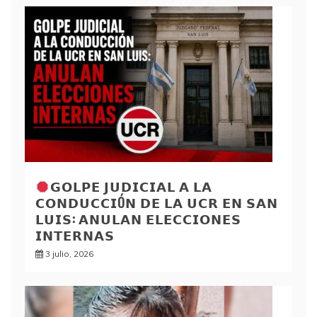
𝗚𝗢𝗟𝗣𝗘 𝗝𝗨𝗗𝗜𝗖𝗜𝗔𝗟 𝗔 𝗟𝗔
𝗖𝗢𝗡𝗗𝗨𝗖𝗖𝗜Ó𝗡 𝗗𝗘 𝗟𝗔 𝗨𝗖𝗥 𝗘𝗡 𝗦𝗔𝗡
𝗟𝗨𝗜𝗦: 𝗔𝗡𝗨𝗟𝗔𝗡 𝗘𝗟𝗘𝗖𝗖𝗜𝗢𝗡𝗘𝗦
𝗜𝗡𝗧𝗘𝗥𝗡𝗔𝗦
3 julio, 2026