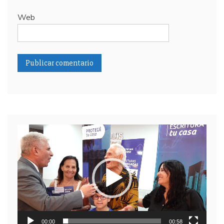
Web
Reproductor
de
video
00:00
00:58