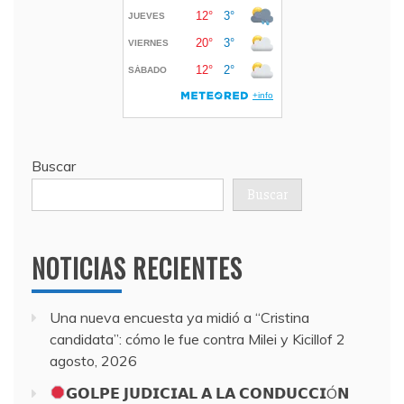
Buscar
Buscar
NOTICIAS RECIENTES
Una nueva encuesta ya midió a “Cristina
candidata”: cómo le fue contra Milei y Kicillof
2
agosto, 2026
𝗚𝗢𝗟𝗣𝗘 𝗝𝗨𝗗𝗜𝗖𝗜𝗔𝗟 𝗔 𝗟𝗔 𝗖𝗢𝗡𝗗𝗨𝗖𝗖𝗜Ó𝗡