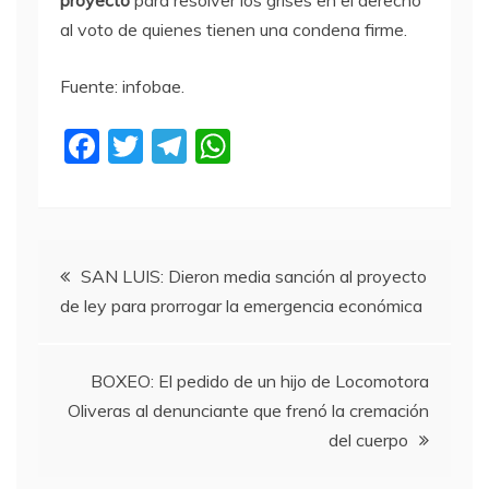
proyecto
para resolver los grises en el derecho
al voto de quienes tienen una condena firme.
Fuente: infobae.
F
T
T
W
a
w
el
h
c
itt
e
at
e
er
gr
s
Navegación
b
a
A
SAN LUIS: Dieron media sanción al proyecto
de ley para prorrogar la emergencia económica
o
m
p
de
o
p
entradas
k
BOXEO: El pedido de un hijo de Locomotora
Oliveras al denunciante que frenó la cremación
del cuerpo