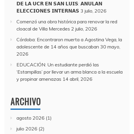
𝗗𝗘 𝗟𝗔 𝗨𝗖𝗥 𝗘𝗡 𝗦𝗔𝗡 𝗟𝗨𝗜𝗦: 𝗔𝗡𝗨𝗟𝗔𝗡
𝗘𝗟𝗘𝗖𝗖𝗜𝗢𝗡𝗘𝗦 𝗜𝗡𝗧𝗘𝗥𝗡𝗔𝗦
3 julio, 2026
Comenzó una obra histórica para renovar la red
cloacal de Villa Mercedes
2 julio, 2026
Córdoba: Encontraron muerta a Agostina Vega, la
adolescente de 14 años que buscaban
30 mayo,
2026
EDUCACIÓN: Un estudiante perdió las
‘Estampillas’ por llevar un arma blanca a la escuela
y propinar amenazas
14 abril, 2026
ARCHIVO
agosto 2026
(1)
julio 2026
(2)