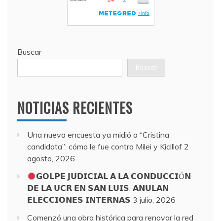
Buscar
Buscar
NOTICIAS RECIENTES
Una nueva encuesta ya midió a “Cristina
candidata”: cómo le fue contra Milei y Kicillof
2
agosto, 2026
𝗚𝗢𝗟𝗣𝗘 𝗝𝗨𝗗𝗜𝗖𝗜𝗔𝗟 𝗔 𝗟𝗔 𝗖𝗢𝗡𝗗𝗨𝗖𝗖𝗜Ó𝗡
𝗗𝗘 𝗟𝗔 𝗨𝗖𝗥 𝗘𝗡 𝗦𝗔𝗡 𝗟𝗨𝗜𝗦: 𝗔𝗡𝗨𝗟𝗔𝗡
𝗘𝗟𝗘𝗖𝗖𝗜𝗢𝗡𝗘𝗦 𝗜𝗡𝗧𝗘𝗥𝗡𝗔𝗦
3 julio, 2026
Comenzó una obra histórica para renovar la red