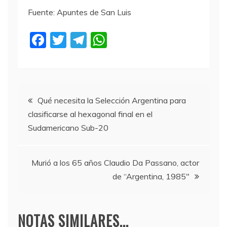
Fuente: Apuntes de San Luis
F
T
T
W
a
w
el
h
c
itt
e
at
e
er
gr
s
Navegación
b
a
A
Qué necesita la Selección Argentina para
clasificarse al hexagonal final en el
o
m
p
de
Sudamericano Sub-20
o
p
entradas
k
Murió a los 65 años Claudio Da Passano, actor
de “Argentina, 1985″
NOTAS SIMILARES...