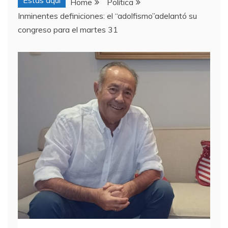
Estas aquí
Home
Política
Inminentes definiciones: el “adolfismo”adelantó su
congreso para el martes 31