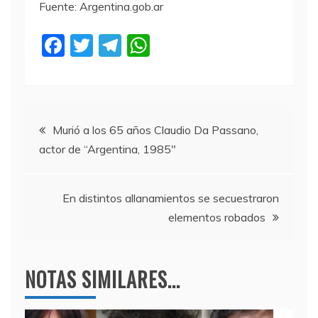
Fuente: Argentina.gob.ar
F
T
T
W
a
w
el
h
c
itt
e
at
e
er
gr
s
Navegación
b
a
A
Murió a los 65 años Claudio Da Passano,
actor de “Argentina, 1985″
o
m
p
de
o
p
entradas
k
En distintos allanamientos se secuestraron
elementos robados
NOTAS SIMILARES...