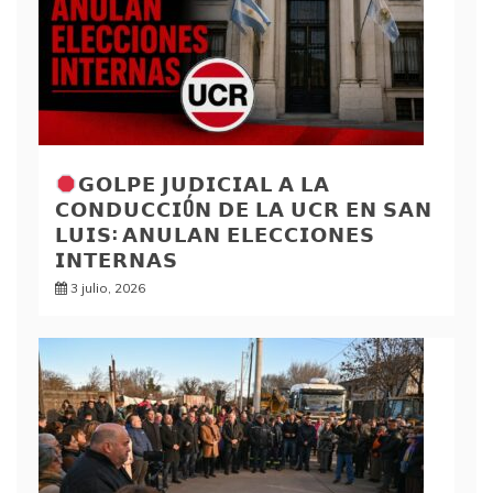
𝗚𝗢𝗟𝗣𝗘 𝗝𝗨𝗗𝗜𝗖𝗜𝗔𝗟 𝗔 𝗟𝗔
𝗖𝗢𝗡𝗗𝗨𝗖𝗖𝗜Ó𝗡 𝗗𝗘 𝗟𝗔 𝗨𝗖𝗥 𝗘𝗡 𝗦𝗔𝗡
𝗟𝗨𝗜𝗦: 𝗔𝗡𝗨𝗟𝗔𝗡 𝗘𝗟𝗘𝗖𝗖𝗜𝗢𝗡𝗘𝗦
𝗜𝗡𝗧𝗘𝗥𝗡𝗔𝗦
3 julio, 2026