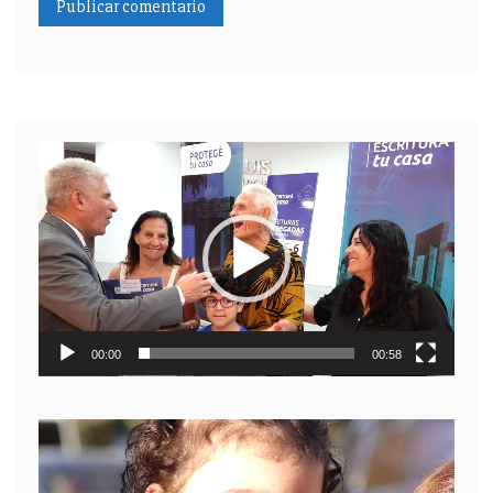
Reproductor
de
video
00:00
00:58
Reproductor
de
video