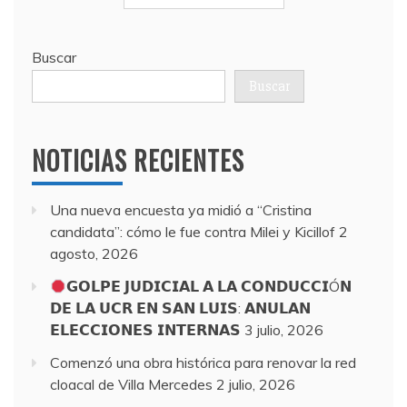
Buscar
Buscar
NOTICIAS RECIENTES
Una nueva encuesta ya midió a “Cristina
candidata”: cómo le fue contra Milei y Kicillof
2
agosto, 2026
𝗚𝗢𝗟𝗣𝗘 𝗝𝗨𝗗𝗜𝗖𝗜𝗔𝗟 𝗔 𝗟𝗔 𝗖𝗢𝗡𝗗𝗨𝗖𝗖𝗜Ó𝗡
𝗗𝗘 𝗟𝗔 𝗨𝗖𝗥 𝗘𝗡 𝗦𝗔𝗡 𝗟𝗨𝗜𝗦: 𝗔𝗡𝗨𝗟𝗔𝗡
𝗘𝗟𝗘𝗖𝗖𝗜𝗢𝗡𝗘𝗦 𝗜𝗡𝗧𝗘𝗥𝗡𝗔𝗦
3 julio, 2026
Comenzó una obra histórica para renovar la red
cloacal de Villa Mercedes
2 julio, 2026