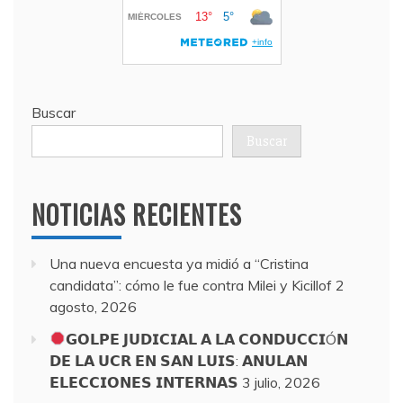
Buscar
Buscar
NOTICIAS RECIENTES
Una nueva encuesta ya midió a “Cristina
candidata”: cómo le fue contra Milei y Kicillof
2
agosto, 2026
𝗚𝗢𝗟𝗣𝗘 𝗝𝗨𝗗𝗜𝗖𝗜𝗔𝗟 𝗔 𝗟𝗔 𝗖𝗢𝗡𝗗𝗨𝗖𝗖𝗜Ó𝗡
𝗗𝗘 𝗟𝗔 𝗨𝗖𝗥 𝗘𝗡 𝗦𝗔𝗡 𝗟𝗨𝗜𝗦: 𝗔𝗡𝗨𝗟𝗔𝗡
𝗘𝗟𝗘𝗖𝗖𝗜𝗢𝗡𝗘𝗦 𝗜𝗡𝗧𝗘𝗥𝗡𝗔𝗦
3 julio, 2026