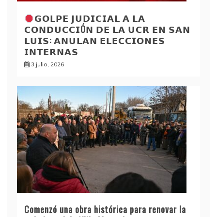
𝗚𝗢𝗟𝗣𝗘 𝗝𝗨𝗗𝗜𝗖𝗜𝗔𝗟 𝗔 𝗟𝗔
𝗖𝗢𝗡𝗗𝗨𝗖𝗖𝗜Ó𝗡 𝗗𝗘 𝗟𝗔 𝗨𝗖𝗥 𝗘𝗡 𝗦𝗔𝗡
𝗟𝗨𝗜𝗦: 𝗔𝗡𝗨𝗟𝗔𝗡 𝗘𝗟𝗘𝗖𝗖𝗜𝗢𝗡𝗘𝗦
𝗜𝗡𝗧𝗘𝗥𝗡𝗔𝗦
3 julio, 2026
Comenzó una obra histórica para renovar la