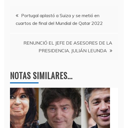
e
er
gr
s
Navegación
b
a
A
Portugal aplastó a Suiza y se metió en
cuartos de final del Mundial de Qatar 2022
o
m
p
de
o
p
entradas
k
RENUNCIÓ EL JEFE DE ASESORES DE LA
PRESIDENCIA, JULIÁN LEUNDA
NOTAS SIMILARES...