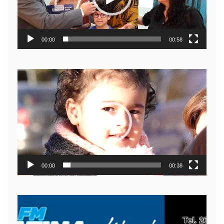
00:00
00:58
Reproductor
de
video
00:00
00:38