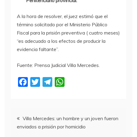
Penitenciario provincial.
A la hora de resolver, el juez estimó que el
término solicitado por el Ministerio Público
Fiscal para la prisión preventiva ( cuatro meses)
“es adecuado a los efectos de producir la
evidencia faltante”.
Fuente: Prensa Judicial Villa Mercedes.
F
T
T
W
a
w
el
h
c
itt
e
at
e
er
gr
s
Navegación
b
a
A
Villa Mercedes: un hombre y un joven fueron
enviados a prisión por homicidio
o
m
p
de