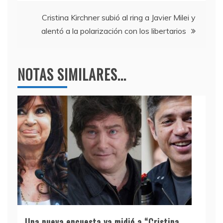
o
p
entradas
k
Cristina Kirchner subió al ring a Javier Milei y
alentó a la polarización con los libertarios
NOTAS SIMILARES...
Una nueva encuesta ya midió a “Cristina