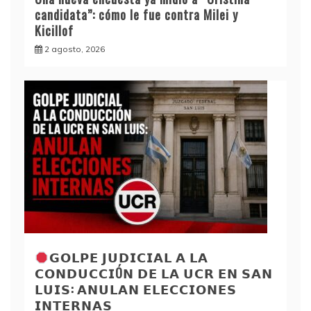
candidata”: cómo le fue contra Milei y
Kicillof
2 agosto, 2026
𝗚𝗢𝗟𝗣𝗘 𝗝𝗨𝗗𝗜𝗖𝗜𝗔𝗟 𝗔 𝗟𝗔
𝗖𝗢𝗡𝗗𝗨𝗖𝗖𝗜Ó𝗡 𝗗𝗘 𝗟𝗔 𝗨𝗖𝗥 𝗘𝗡 𝗦𝗔𝗡
𝗟𝗨𝗜𝗦: 𝗔𝗡𝗨𝗟𝗔𝗡 𝗘𝗟𝗘𝗖𝗖𝗜𝗢𝗡𝗘𝗦
𝗜𝗡𝗧𝗘𝗥𝗡𝗔𝗦