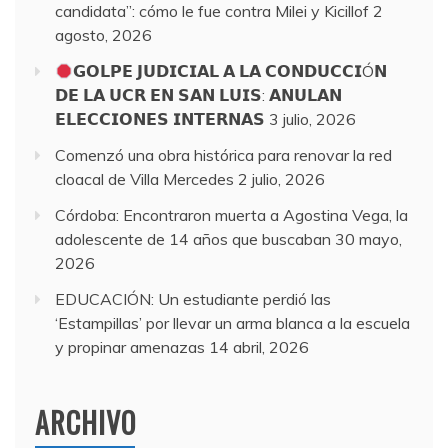
candidata”: cómo le fue contra Milei y Kicillof
2
agosto, 2026
𝗚𝗢𝗟𝗣𝗘 𝗝𝗨𝗗𝗜𝗖𝗜𝗔𝗟 𝗔 𝗟𝗔 𝗖𝗢𝗡𝗗𝗨𝗖𝗖𝗜Ó𝗡
𝗗𝗘 𝗟𝗔 𝗨𝗖𝗥 𝗘𝗡 𝗦𝗔𝗡 𝗟𝗨𝗜𝗦: 𝗔𝗡𝗨𝗟𝗔𝗡
𝗘𝗟𝗘𝗖𝗖𝗜𝗢𝗡𝗘𝗦 𝗜𝗡𝗧𝗘𝗥𝗡𝗔𝗦
3 julio, 2026
Comenzó una obra histórica para renovar la red
cloacal de Villa Mercedes
2 julio, 2026
Córdoba: Encontraron muerta a Agostina Vega, la
adolescente de 14 años que buscaban
30 mayo,
2026
EDUCACIÓN: Un estudiante perdió las
‘Estampillas’ por llevar un arma blanca a la escuela
y propinar amenazas
14 abril, 2026
ARCHIVO