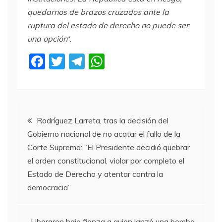
quedarnos de brazos cruzados ante la
ruptura del estado de derecho no puede ser
una opción
“.
F
T
T
W
a
w
el
h
c
itt
e
at
e
er
gr
s
Navegación
b
a
A
Rodríguez Larreta, tras la decisión del
Gobierno nacional de no acatar el fallo de la
o
m
p
de
Corte Suprema: “El Presidente decidió quebrar
o
p
el orden constitucional, violar por completo el
entradas
k
Estado de Derecho y atentar contra la
democracia”
Liberaron bajo fianza a quien lanzó una bomba