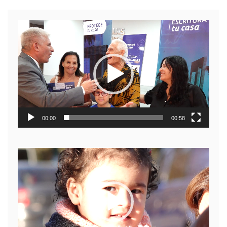
Reproductor
de
video
00:00
00:58
Reproductor
de
video