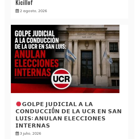
Kicillof
2 agosto, 2026
𝗚𝗢𝗟𝗣𝗘 𝗝𝗨𝗗𝗜𝗖𝗜𝗔𝗟 𝗔 𝗟𝗔
𝗖𝗢𝗡𝗗𝗨𝗖𝗖𝗜Ó𝗡 𝗗𝗘 𝗟𝗔 𝗨𝗖𝗥 𝗘𝗡 𝗦𝗔𝗡
𝗟𝗨𝗜𝗦: 𝗔𝗡𝗨𝗟𝗔𝗡 𝗘𝗟𝗘𝗖𝗖𝗜𝗢𝗡𝗘𝗦
𝗜𝗡𝗧𝗘𝗥𝗡𝗔𝗦
3 julio, 2026