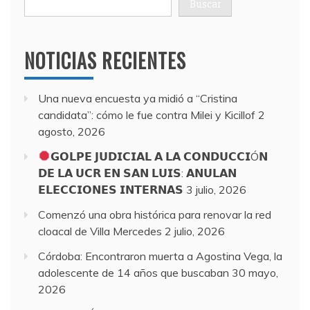
Buscar
NOTICIAS RECIENTES
Una nueva encuesta ya midió a “Cristina
candidata”: cómo le fue contra Milei y Kicillof
2
agosto, 2026
𝗚𝗢𝗟𝗣𝗘 𝗝𝗨𝗗𝗜𝗖𝗜𝗔𝗟 𝗔 𝗟𝗔 𝗖𝗢𝗡𝗗𝗨𝗖𝗖𝗜Ó𝗡
𝗗𝗘 𝗟𝗔 𝗨𝗖𝗥 𝗘𝗡 𝗦𝗔𝗡 𝗟𝗨𝗜𝗦: 𝗔𝗡𝗨𝗟𝗔𝗡
𝗘𝗟𝗘𝗖𝗖𝗜𝗢𝗡𝗘𝗦 𝗜𝗡𝗧𝗘𝗥𝗡𝗔𝗦
3 julio, 2026
Comenzó una obra histórica para renovar la red
cloacal de Villa Mercedes
2 julio, 2026
Córdoba: Encontraron muerta a Agostina Vega, la
adolescente de 14 años que buscaban
30 mayo,
2026