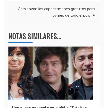
o
p
entradas
k
Comienzan las capacitaciones gratuitas para
pymes de todo el país
NOTAS SIMILARES...
Una nueva encuesta ya midió a “Cristina