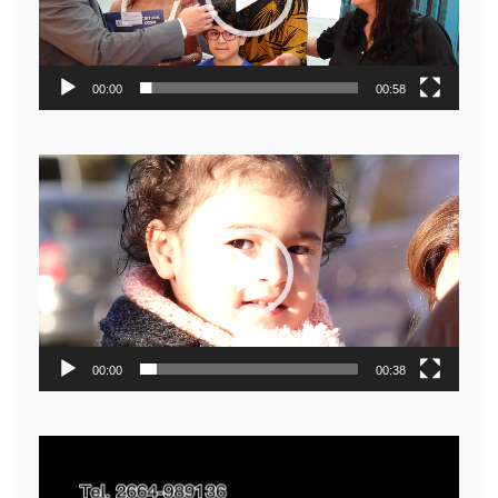
00:00
00:58
Reproductor
de
video
00:00
00:38