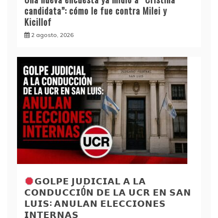
candidata”: cómo le fue contra Milei y
Kicillof
2 agosto, 2026
𝗚𝗢𝗟𝗣𝗘 𝗝𝗨𝗗𝗜𝗖𝗜𝗔𝗟 𝗔 𝗟𝗔
𝗖𝗢𝗡𝗗𝗨𝗖𝗖𝗜Ó𝗡 𝗗𝗘 𝗟𝗔 𝗨𝗖𝗥 𝗘𝗡 𝗦𝗔𝗡
𝗟𝗨𝗜𝗦: 𝗔𝗡𝗨𝗟𝗔𝗡 𝗘𝗟𝗘𝗖𝗖𝗜𝗢𝗡𝗘𝗦
𝗜𝗡𝗧𝗘𝗥𝗡𝗔𝗦