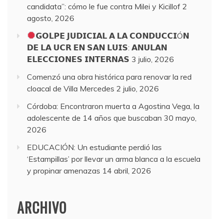
candidata”: cómo le fue contra Milei y Kicillof
2
agosto, 2026
𝗚𝗢𝗟𝗣𝗘 𝗝𝗨𝗗𝗜𝗖𝗜𝗔𝗟 𝗔 𝗟𝗔 𝗖𝗢𝗡𝗗𝗨𝗖𝗖𝗜Ó𝗡
𝗗𝗘 𝗟𝗔 𝗨𝗖𝗥 𝗘𝗡 𝗦𝗔𝗡 𝗟𝗨𝗜𝗦: 𝗔𝗡𝗨𝗟𝗔𝗡
𝗘𝗟𝗘𝗖𝗖𝗜𝗢𝗡𝗘𝗦 𝗜𝗡𝗧𝗘𝗥𝗡𝗔𝗦
3 julio, 2026
Comenzó una obra histórica para renovar la red
cloacal de Villa Mercedes
2 julio, 2026
Córdoba: Encontraron muerta a Agostina Vega, la
adolescente de 14 años que buscaban
30 mayo,
2026
EDUCACIÓN: Un estudiante perdió las
‘Estampillas’ por llevar un arma blanca a la escuela
y propinar amenazas
14 abril, 2026
ARCHIVO