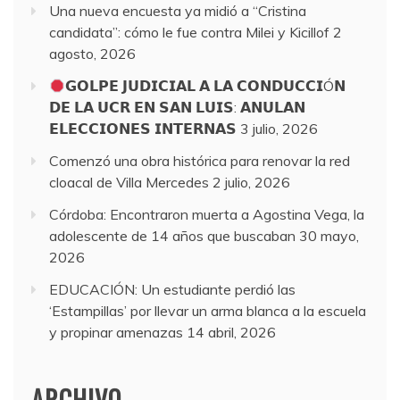
Una nueva encuesta ya midió a “Cristina
candidata”: cómo le fue contra Milei y Kicillof
2
agosto, 2026
𝗚𝗢𝗟𝗣𝗘 𝗝𝗨𝗗𝗜𝗖𝗜𝗔𝗟 𝗔 𝗟𝗔 𝗖𝗢𝗡𝗗𝗨𝗖𝗖𝗜Ó𝗡
𝗗𝗘 𝗟𝗔 𝗨𝗖𝗥 𝗘𝗡 𝗦𝗔𝗡 𝗟𝗨𝗜𝗦: 𝗔𝗡𝗨𝗟𝗔𝗡
𝗘𝗟𝗘𝗖𝗖𝗜𝗢𝗡𝗘𝗦 𝗜𝗡𝗧𝗘𝗥𝗡𝗔𝗦
3 julio, 2026
Comenzó una obra histórica para renovar la red
cloacal de Villa Mercedes
2 julio, 2026
Córdoba: Encontraron muerta a Agostina Vega, la
adolescente de 14 años que buscaban
30 mayo,
2026
EDUCACIÓN: Un estudiante perdió las
‘Estampillas’ por llevar un arma blanca a la escuela
y propinar amenazas
14 abril, 2026
ARCHIVO