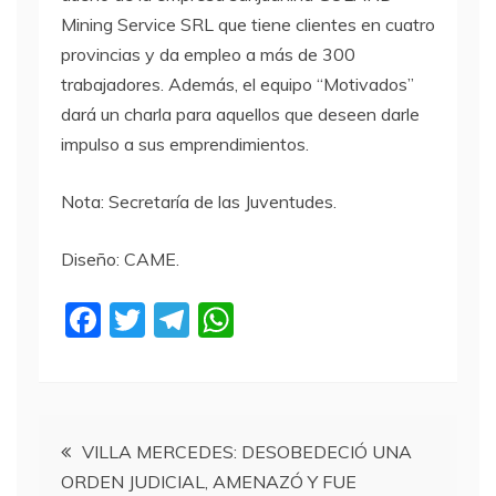
Mining Service SRL que tiene clientes en cuatro
provincias y da empleo a más de 300
trabajadores. Además, el equipo “Motivados”
dará un charla para aquellos que deseen darle
impulso a sus emprendimientos.
Nota: Secretaría de las Juventudes.
Diseño: CAME.
F
T
T
W
a
w
el
h
c
itt
e
at
e
er
gr
s
Navegación
b
a
A
VILLA MERCEDES: DESOBEDECIÓ UNA
ORDEN JUDICIAL, AMENAZÓ Y FUE