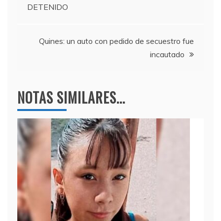
o
m
p
de
DETENIDO
o
p
entradas
k
Quines: un auto con pedido de secuestro fue
incautado
NOTAS SIMILARES...