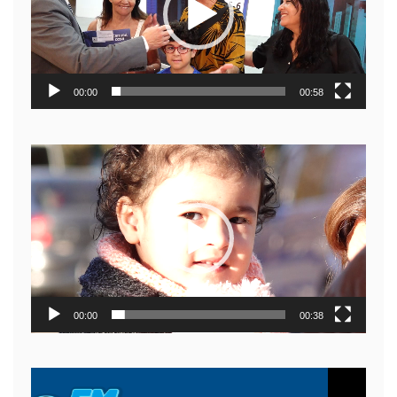
00:00
00:58
Reproductor
de
video
00:00
00:38