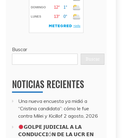
Buscar
Buscar
NOTICIAS RECIENTES
Una nueva encuesta ya midió a
“Cristina candidata”: cómo le fue
contra Milei y Kicillof
2 agosto, 2026
𝗚𝗢𝗟𝗣𝗘 𝗝𝗨𝗗𝗜𝗖𝗜𝗔𝗟 𝗔 𝗟𝗔
𝗖𝗢𝗡𝗗𝗨𝗖𝗖𝗜Ó𝗡 𝗗𝗘 𝗟𝗔 𝗨𝗖𝗥 𝗘𝗡