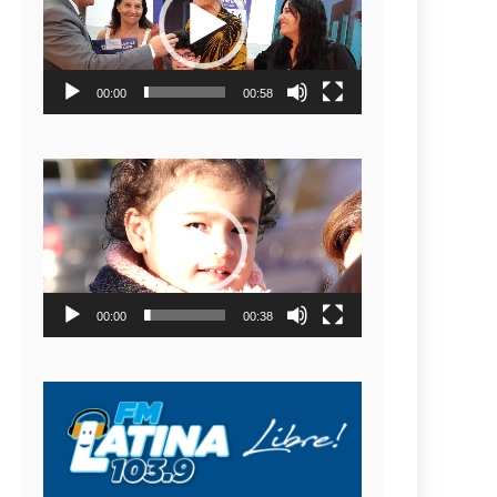
video
00:00
00:58
Reproductor
de
video
00:00
00:38