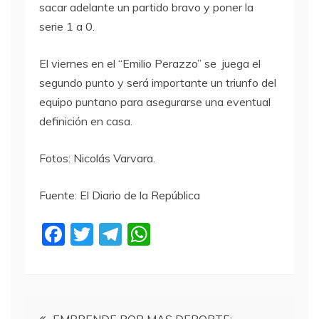
sacar adelante un partido bravo y poner la
serie 1 a 0.
El viernes en el “Emilio Perazzo” se juega el
segundo punto y será importante un triunfo del
equipo puntano para asegurarse una eventual
definición en casa.
Fotos: Nicolás Varvara.
Fuente: El Diario de la República
F
T
T
W
a
w
el
h
c
itt
e
at
e
er
gr
s
Navegación