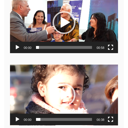
de
video
00:00
00:58
Reproductor
de
video
00:00
00:38