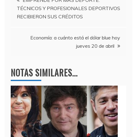
b
a
A
EMPRENDE POR MAS DEPORTE:
TÉCNICOS Y PROFESIONALES DEPORTIVOS
o
m
p
de
RECIBIERON SUS CRÉDITOS
o
p
entradas
k
Economía: a cuánto está el dólar blue hoy
jueves 20 de abril
NOTAS SIMILARES...