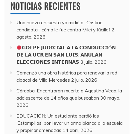
NOTICIAS RECIENTES
Una nueva encuesta ya midió a “Cristina
candidata”: cómo le fue contra Milei y Kicillof
2
agosto, 2026
𝗚𝗢𝗟𝗣𝗘 𝗝𝗨𝗗𝗜𝗖𝗜𝗔𝗟 𝗔 𝗟𝗔 𝗖𝗢𝗡𝗗𝗨𝗖𝗖𝗜Ó𝗡
𝗗𝗘 𝗟𝗔 𝗨𝗖𝗥 𝗘𝗡 𝗦𝗔𝗡 𝗟𝗨𝗜𝗦: 𝗔𝗡𝗨𝗟𝗔𝗡
𝗘𝗟𝗘𝗖𝗖𝗜𝗢𝗡𝗘𝗦 𝗜𝗡𝗧𝗘𝗥𝗡𝗔𝗦
3 julio, 2026
Comenzó una obra histórica para renovar la red
cloacal de Villa Mercedes
2 julio, 2026
Córdoba: Encontraron muerta a Agostina Vega, la
adolescente de 14 años que buscaban
30 mayo,
2026
EDUCACIÓN: Un estudiante perdió las
‘Estampillas’ por llevar un arma blanca a la escuela
y propinar amenazas
14 abril, 2026