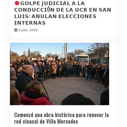
𝗚𝗢𝗟𝗣𝗘 𝗝𝗨𝗗𝗜𝗖𝗜𝗔𝗟 𝗔 𝗟𝗔
𝗖𝗢𝗡𝗗𝗨𝗖𝗖𝗜Ó𝗡 𝗗𝗘 𝗟𝗔 𝗨𝗖𝗥 𝗘𝗡 𝗦𝗔𝗡
𝗟𝗨𝗜𝗦: 𝗔𝗡𝗨𝗟𝗔𝗡 𝗘𝗟𝗘𝗖𝗖𝗜𝗢𝗡𝗘𝗦
𝗜𝗡𝗧𝗘𝗥𝗡𝗔𝗦
3 julio, 2026
Comenzó una obra histórica para renovar la
red cloacal de Villa Mercedes