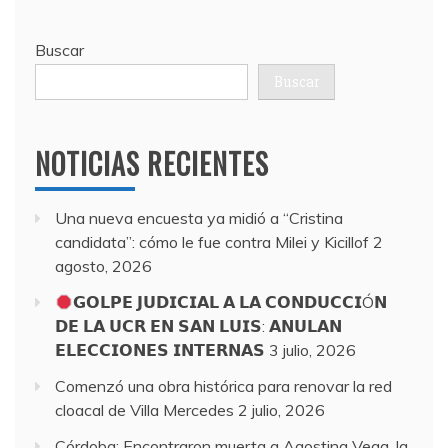
Buscar
Buscar
NOTICIAS RECIENTES
Una nueva encuesta ya midió a “Cristina
candidata”: cómo le fue contra Milei y Kicillof
2
agosto, 2026
𝗚𝗢𝗟𝗣𝗘 𝗝𝗨𝗗𝗜𝗖𝗜𝗔𝗟 𝗔 𝗟𝗔 𝗖𝗢𝗡𝗗𝗨𝗖𝗖𝗜Ó𝗡
𝗗𝗘 𝗟𝗔 𝗨𝗖𝗥 𝗘𝗡 𝗦𝗔𝗡 𝗟𝗨𝗜𝗦: 𝗔𝗡𝗨𝗟𝗔𝗡
𝗘𝗟𝗘𝗖𝗖𝗜𝗢𝗡𝗘𝗦 𝗜𝗡𝗧𝗘𝗥𝗡𝗔𝗦
3 julio, 2026
Comenzó una obra histórica para renovar la red
cloacal de Villa Mercedes
2 julio, 2026
Córdoba: Encontraron muerta a Agostina Vega, la