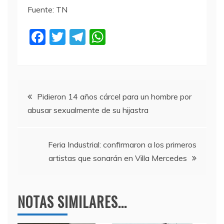
Fuente: TN
F
T
T
W
a
w
el
h
c
itt
e
at
e
er
gr
s
Navegación
b
a
A
Pidieron 14 años cárcel para un hombre por
abusar sexualmente de su hijastra
o
m
p
de
o
p
entradas
k
Feria Industrial: confirmaron a los primeros
artistas que sonarán en Villa Mercedes
NOTAS SIMILARES...