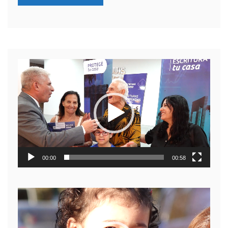
Reproductor
de
video
00:00
00:58
Reproductor
de
video