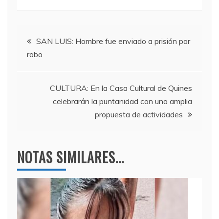
c
itt
e
at
e
er
gr
s
Navegación
b
a
A
SAN LUIS: Hombre fue enviado a prisión por
robo
o
m
p
de
o
p
entradas
k
CULTURA: En la Casa Cultural de Quines
celebrarán la puntanidad con una amplia
propuesta de actividades
NOTAS SIMILARES...