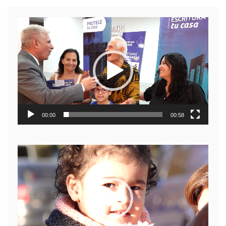
Reproductor
de
video
00:00
00:58
Reproductor
de
video