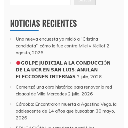
Buscar
NOTICIAS RECIENTES
Una nueva encuesta ya midió a “Cristina
candidata”: cómo le fue contra Milei y Kicillof
2
agosto, 2026
𝗚𝗢𝗟𝗣𝗘 𝗝𝗨𝗗𝗜𝗖𝗜𝗔𝗟 𝗔 𝗟𝗔 𝗖𝗢𝗡𝗗𝗨𝗖𝗖𝗜Ó𝗡
𝗗𝗘 𝗟𝗔 𝗨𝗖𝗥 𝗘𝗡 𝗦𝗔𝗡 𝗟𝗨𝗜𝗦: 𝗔𝗡𝗨𝗟𝗔𝗡
𝗘𝗟𝗘𝗖𝗖𝗜𝗢𝗡𝗘𝗦 𝗜𝗡𝗧𝗘𝗥𝗡𝗔𝗦
3 julio, 2026
Comenzó una obra histórica para renovar la red
cloacal de Villa Mercedes
2 julio, 2026
Córdoba: Encontraron muerta a Agostina Vega, la
adolescente de 14 años que buscaban
30 mayo,
2026