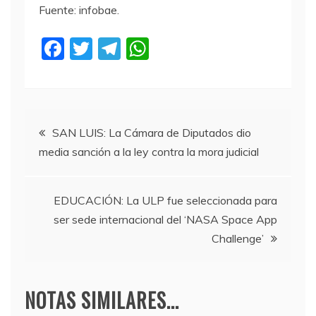
Fuente: infobae.
F
T
T
W
a
w
el
h
c
itt
e
at
e
er
gr
s
Navegación
b
a
A
SAN LUIS: La Cámara de Diputados dio
media sanción a la ley contra la mora judicial
o
m
p
de
o
p
entradas
k
EDUCACIÓN: La ULP fue seleccionada para
ser sede internacional del ‘NASA Space App
Challenge’
NOTAS SIMILARES...