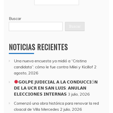
Buscar
Buscar
NOTICIAS RECIENTES
Una nueva encuesta ya midió a “Cristina
candidata”: cómo le fue contra Milei y Kicillof
2
agosto, 2026
𝗚𝗢𝗟𝗣𝗘 𝗝𝗨𝗗𝗜𝗖𝗜𝗔𝗟 𝗔 𝗟𝗔 𝗖𝗢𝗡𝗗𝗨𝗖𝗖𝗜Ó𝗡
𝗗𝗘 𝗟𝗔 𝗨𝗖𝗥 𝗘𝗡 𝗦𝗔𝗡 𝗟𝗨𝗜𝗦: 𝗔𝗡𝗨𝗟𝗔𝗡
𝗘𝗟𝗘𝗖𝗖𝗜𝗢𝗡𝗘𝗦 𝗜𝗡𝗧𝗘𝗥𝗡𝗔𝗦
3 julio, 2026
Comenzó una obra histórica para renovar la red
cloacal de Villa Mercedes
2 julio, 2026