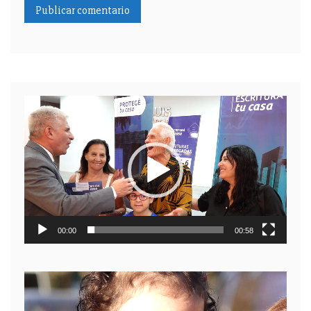
Reproductor
de
video
00:00
00:58
Reproductor
de