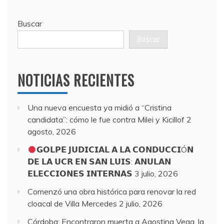
Buscar
Buscar
NOTICIAS RECIENTES
Una nueva encuesta ya midió a “Cristina
candidata”: cómo le fue contra Milei y Kicillof
2
agosto, 2026
𝗚𝗢𝗟𝗣𝗘 𝗝𝗨𝗗𝗜𝗖𝗜𝗔𝗟 𝗔 𝗟𝗔 𝗖𝗢𝗡𝗗𝗨𝗖𝗖𝗜Ó𝗡
𝗗𝗘 𝗟𝗔 𝗨𝗖𝗥 𝗘𝗡 𝗦𝗔𝗡 𝗟𝗨𝗜𝗦: 𝗔𝗡𝗨𝗟𝗔𝗡
𝗘𝗟𝗘𝗖𝗖𝗜𝗢𝗡𝗘𝗦 𝗜𝗡𝗧𝗘𝗥𝗡𝗔𝗦
3 julio, 2026
Comenzó una obra histórica para renovar la red
cloacal de Villa Mercedes
2 julio, 2026
Córdoba: Encontraron muerta a Agostina Vega, la