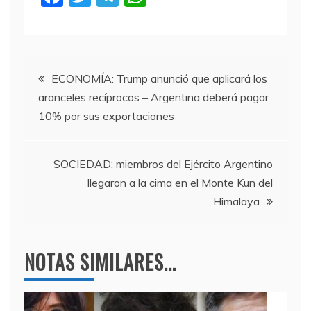
a
w
el
h
c
itt
e
at
e
er
gr
s
Navegación
b
a
A
ECONOMÍA: Trump anunció que aplicará los
aranceles recíprocos – Argentina deberá pagar
o
m
p
de
10% por sus exportaciones
o
p
entradas
k
SOCIEDAD: miembros del Ejército Argentino
llegaron a la cima en el Monte Kun del
Himalaya
NOTAS SIMILARES...