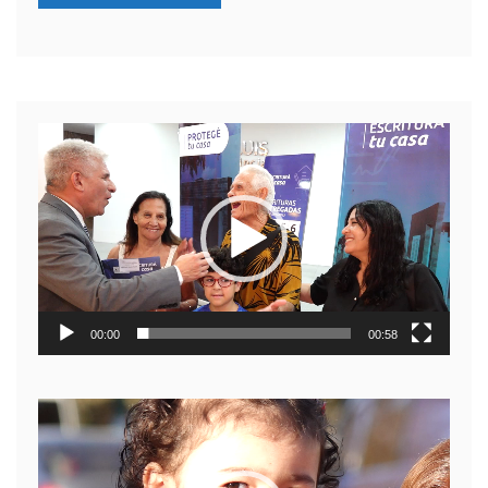
Reproductor
de
video
00:00
00:58
Reproductor
de
video