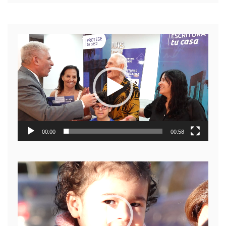
Reproductor
de
video
00:00
00:58
Reproductor
de
video