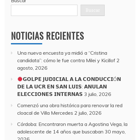
Buscar
Buscar
NOTICIAS RECIENTES
Una nueva encuesta ya midió a “Cristina
candidata”: cómo le fue contra Milei y Kicillof
2
agosto, 2026
𝗚𝗢𝗟𝗣𝗘 𝗝𝗨𝗗𝗜𝗖𝗜𝗔𝗟 𝗔 𝗟𝗔 𝗖𝗢𝗡𝗗𝗨𝗖𝗖𝗜Ó𝗡
𝗗𝗘 𝗟𝗔 𝗨𝗖𝗥 𝗘𝗡 𝗦𝗔𝗡 𝗟𝗨𝗜𝗦: 𝗔𝗡𝗨𝗟𝗔𝗡
𝗘𝗟𝗘𝗖𝗖𝗜𝗢𝗡𝗘𝗦 𝗜𝗡𝗧𝗘𝗥𝗡𝗔𝗦
3 julio, 2026
Comenzó una obra histórica para renovar la red
cloacal de Villa Mercedes
2 julio, 2026
Córdoba: Encontraron muerta a Agostina Vega, la
adolescente de 14 años que buscaban
30 mayo,
2026