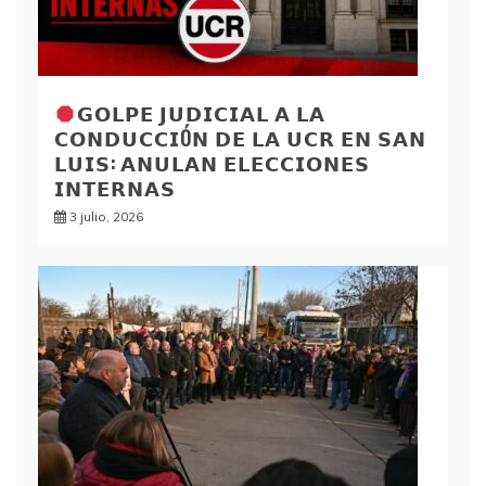
𝗚𝗢𝗟𝗣𝗘 𝗝𝗨𝗗𝗜𝗖𝗜𝗔𝗟 𝗔 𝗟𝗔
𝗖𝗢𝗡𝗗𝗨𝗖𝗖𝗜Ó𝗡 𝗗𝗘 𝗟𝗔 𝗨𝗖𝗥 𝗘𝗡 𝗦𝗔𝗡
𝗟𝗨𝗜𝗦: 𝗔𝗡𝗨𝗟𝗔𝗡 𝗘𝗟𝗘𝗖𝗖𝗜𝗢𝗡𝗘𝗦
𝗜𝗡𝗧𝗘𝗥𝗡𝗔𝗦
3 julio, 2026