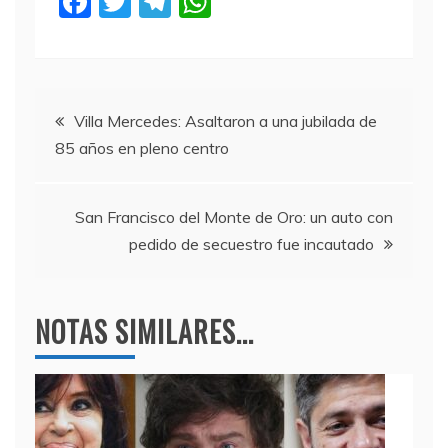
F
T
T
W
a
w
el
h
c
itt
e
at
e
er
gr
s
Navegación
b
a
A
Villa Mercedes: Asaltaron a una jubilada de
85 años en pleno centro
o
m
p
de
o
p
entradas
k
San Francisco del Monte de Oro: un auto con
pedido de secuestro fue incautado
NOTAS SIMILARES...