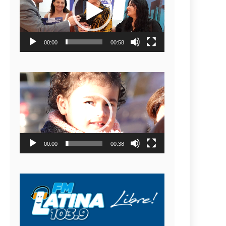
video
00:00
00:58
Reproductor
de
video
00:00
00:38