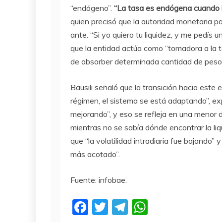
“endógeno”.
“La tasa es endógena cuando la
quien precisó que la autoridad monetaria pa
ante. “Si yo quiero tu liquidez, y me pedís u
que la entidad actúa como “tomadora a la t
de absorber determinada cantidad de peso
Bausili señaló que la transición hacia est
régimen, el sistema se está adaptando”, ex
mejorando”, y eso se refleja en una menor d
mientras no se sabía dónde encontrar la liq
que “la volatilidad intradiaria fue bajando
más acotado”.
Fuente: infobae.
F
T
T
W