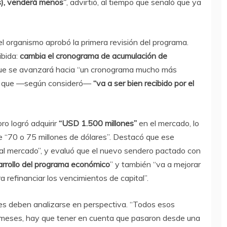
s), venderá menos”
, advirtió, al tiempo que señaló que ya
l organismo aprobó la primera revisión del programa.
bida:
cambia el cronograma de acumulación de
ó que se avanzará hacia “un cronograma mucho más
 lo que —según consideró—
“va a ser bien recibido por el
oro logró adquirir
“USD 1.500 millones”
en el mercado, lo
re “70 o 75 millones de dólares”. Destacó que ese
al mercado”, y evaluó que el nuevo sendero pactado con
rrollo del programa económico
” y también “va a mejorar
a refinanciar los vencimientos de capital”.
tes deben analizarse en perspectiva. “Todos esos
 meses, hay que tener en cuenta que pasaron desde una