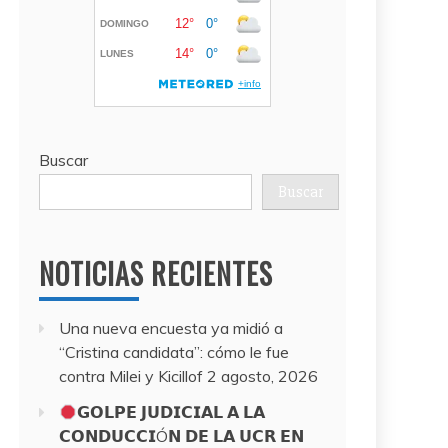
Buscar
Buscar
NOTICIAS RECIENTES
Una nueva encuesta ya midió a
“Cristina candidata”: cómo le fue
contra Milei y Kicillof
2 agosto, 2026
𝗚𝗢𝗟𝗣𝗘 𝗝𝗨𝗗𝗜𝗖𝗜𝗔𝗟 𝗔 𝗟𝗔
𝗖𝗢𝗡𝗗𝗨𝗖𝗖𝗜Ó𝗡 𝗗𝗘 𝗟𝗔 𝗨𝗖𝗥 𝗘𝗡