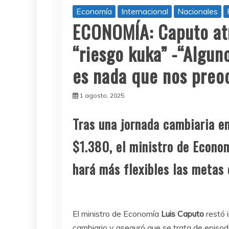
Economía
Internacional
Nacionales
ECONOMÍA: Caputo atri
“riesgo kuka” -“Algun
es nada que nos preo
1 agosto, 2025
Tras una jornada cambiaria en
$1.380, el ministro de Econom
hará más flexibles las metas
El ministro de Economía
Luis Caputo
restó 
cambiario y aseguró que se trata de episod