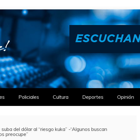
es
Policiales
Cultura
Deportes
Opinión
uba del dólar al “riesgo kuka” -“Algunos buscan
nos preocupe”