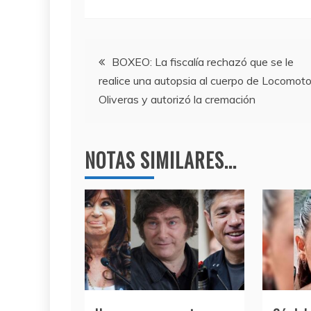
a
w
el
h
c
itt
e
at
e
er
gr
s
Navegación
b
a
A
BOXEO: La fiscalía rechazó que se le
realice una autopsia al cuerpo de Locomot
o
m
p
de
Oliveras y autorizó la cremación
o
p
entradas
k
NOTAS SIMILARES...