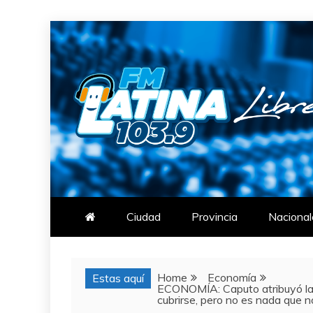
Skip
to
content
FM LATINA
NOTICIAS
Ciudad
Provincia
Nacional
Home
Economía
Estas aquí
ECONOMÍA: Caputo atribuyó la s
cubrirse, pero no es nada que 