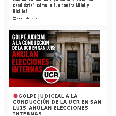
candidata”: cómo le fue contra Milei y
Kicillof
2 agosto, 2026
𝗚𝗢𝗟𝗣𝗘 𝗝𝗨𝗗𝗜𝗖𝗜𝗔𝗟 𝗔 𝗟𝗔
𝗖𝗢𝗡𝗗𝗨𝗖𝗖𝗜Ó𝗡 𝗗𝗘 𝗟𝗔 𝗨𝗖𝗥 𝗘𝗡 𝗦𝗔𝗡
𝗟𝗨𝗜𝗦: 𝗔𝗡𝗨𝗟𝗔𝗡 𝗘𝗟𝗘𝗖𝗖𝗜𝗢𝗡𝗘𝗦
𝗜𝗡𝗧𝗘𝗥𝗡𝗔𝗦