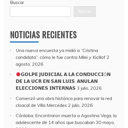
Buscar
Buscar
NOTICIAS RECIENTES
Una nueva encuesta ya midió a “Cristina
candidata”: cómo le fue contra Milei y Kicillof
2
agosto, 2026
𝗚𝗢𝗟𝗣𝗘 𝗝𝗨𝗗𝗜𝗖𝗜𝗔𝗟 𝗔 𝗟𝗔 𝗖𝗢𝗡𝗗𝗨𝗖𝗖𝗜Ó𝗡
𝗗𝗘 𝗟𝗔 𝗨𝗖𝗥 𝗘𝗡 𝗦𝗔𝗡 𝗟𝗨𝗜𝗦: 𝗔𝗡𝗨𝗟𝗔𝗡
𝗘𝗟𝗘𝗖𝗖𝗜𝗢𝗡𝗘𝗦 𝗜𝗡𝗧𝗘𝗥𝗡𝗔𝗦
3 julio, 2026
Comenzó una obra histórica para renovar la red
cloacal de Villa Mercedes
2 julio, 2026
Córdoba: Encontraron muerta a Agostina Vega, la
adolescente de 14 años que buscaban
30 mayo,