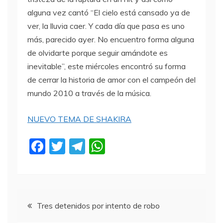
alguna vez cantó “El cielo está cansado ya de
ver, la lluvia caer. Y cada día que pasa es uno
más, parecido ayer. No encuentro forma alguna
de olvidarte porque seguir amándote es
inevitable”, este miércoles encontró su forma
de cerrar la historia de amor con el campeón del
mundo 2010 a través de la música.
NUEVO TEMA DE SHAKIRA
F
T
T
W
a
w
el
h
c
itt
e
at
e
er
gr
s
Navegación
b
a
A
Tres detenidos por intento de robo