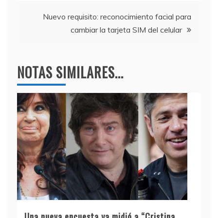
o
m
p
de
o
p
Nuevo requisito: reconocimiento facial para
entradas
k
cambiar la tarjeta SIM del celular
NOTAS SIMILARES...
Una nueva encuesta ya midió a “Cristina