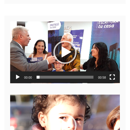
Reproductor
de
video
00:00
00:58
Reproductor
de
video