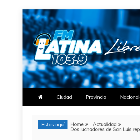
Skip
to
content
FM LATINA
NOTICIAS
Ciudad
Provincia
Nacional
Home
Actualidad
Estas aquí
Dos luchadores de San Luis rep