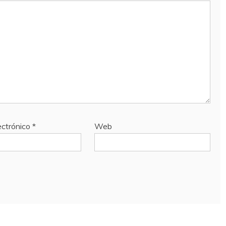
ectrónico
*
Web