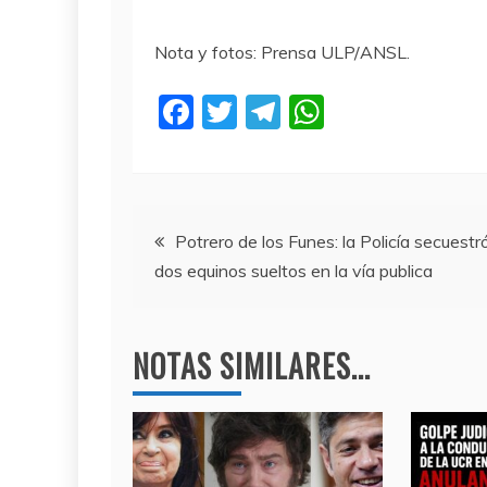
Nota y fotos: Prensa ULP/ANSL.
F
T
T
W
a
w
el
h
c
itt
e
at
e
er
gr
s
Navegación
b
a
A
Potrero de los Funes: la Policía secuestr
dos equinos sueltos en la vía publica
o
m
p
de
o
p
entradas
k
NOTAS SIMILARES...