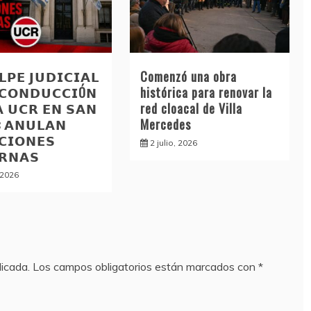
𝗣𝗘 𝗝𝗨𝗗𝗜𝗖𝗜𝗔𝗟
Comenzó una obra
 𝗖𝗢𝗡𝗗𝗨𝗖𝗖𝗜Ó𝗡
histórica para renovar la
𝗔 𝗨𝗖𝗥 𝗘𝗡 𝗦𝗔𝗡
red cloacal de Villa
: 𝗔𝗡𝗨𝗟𝗔𝗡
Mercedes
𝗖𝗜𝗢𝗡𝗘𝗦
2 julio, 2026
𝗥𝗡𝗔𝗦
, 2026
licada.
Los campos obligatorios están marcados con
*