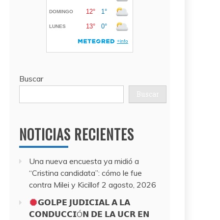
Buscar
Buscar
NOTICIAS RECIENTES
Una nueva encuesta ya midió a
“Cristina candidata”: cómo le fue
contra Milei y Kicillof
2 agosto, 2026
𝗚𝗢𝗟𝗣𝗘 𝗝𝗨𝗗𝗜𝗖𝗜𝗔𝗟 𝗔 𝗟𝗔
𝗖𝗢𝗡𝗗𝗨𝗖𝗖𝗜Ó𝗡 𝗗𝗘 𝗟𝗔 𝗨𝗖𝗥 𝗘𝗡