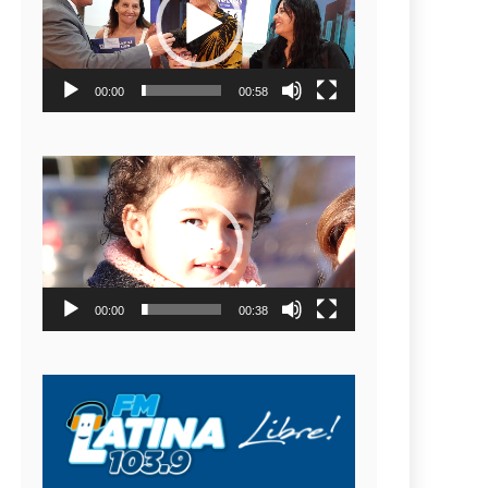
video
00:00
00:58
Reproductor
de
video
00:00
00:38