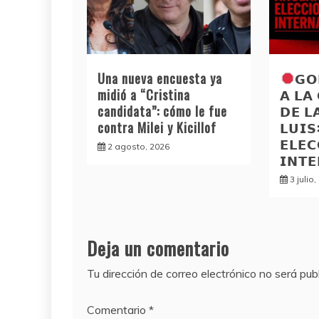
Una nueva encuesta ya
𝗚𝗢
midió a “Cristina
𝗔 𝗟𝗔
candidata”: cómo le fue
𝗗𝗘 𝗟
contra Milei y Kicillof
𝗟𝗨𝗜
𝗘𝗟𝗘𝗖
2 agosto, 2026
𝗜𝗡𝗧
3 julio
Deja un comentario
Tu dirección de correo electrónico no será pub
Comentario
*