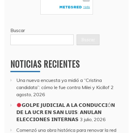
Buscar
Buscar
NOTICIAS RECIENTES
Una nueva encuesta ya midió a “Cristina
candidata”: cómo le fue contra Milei y Kicillof
2
agosto, 2026
𝗚𝗢𝗟𝗣𝗘 𝗝𝗨𝗗𝗜𝗖𝗜𝗔𝗟 𝗔 𝗟𝗔 𝗖𝗢𝗡𝗗𝗨𝗖𝗖𝗜Ó𝗡
𝗗𝗘 𝗟𝗔 𝗨𝗖𝗥 𝗘𝗡 𝗦𝗔𝗡 𝗟𝗨𝗜𝗦: 𝗔𝗡𝗨𝗟𝗔𝗡
𝗘𝗟𝗘𝗖𝗖𝗜𝗢𝗡𝗘𝗦 𝗜𝗡𝗧𝗘𝗥𝗡𝗔𝗦
3 julio, 2026
Comenzó una obra histórica para renovar la red