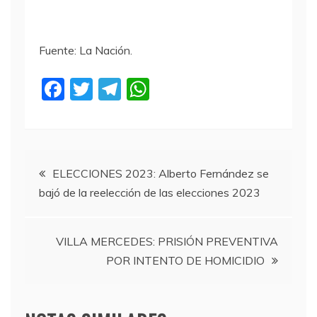
Fuente: La Nación.
F
T
T
W
a
w
el
h
c
itt
e
at
e
er
gr
s
Navegación
b
a
A
ELECCIONES 2023: Alberto Fernández se
bajó de la reelección de las elecciones 2023
o
m
p
de
o
p
entradas
k
VILLA MERCEDES: PRISIÓN PREVENTIVA
POR INTENTO DE HOMICIDIO