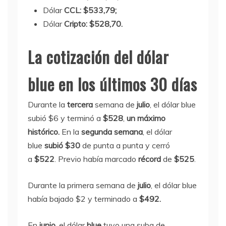
Dólar
CCL: $533,79;
Dólar
Cripto: $528,70.
La cotización del dólar
blue en los últimos 30 días
Durante la
tercera
semana de
julio
, el dólar blue
subió $6 y terminó a
$528
,
un máximo
histórico.
En la
segunda semana
, el dólar
blue
subió $30
de punta a punta y cerró
a
$522
. Previo había marcado
récord
de
$525
.
Durante la primera semana de
julio
, el dólar blue
había bajado $2 y terminado a
$492.
En
junio
, el dólar
blue
tuvo una suba de