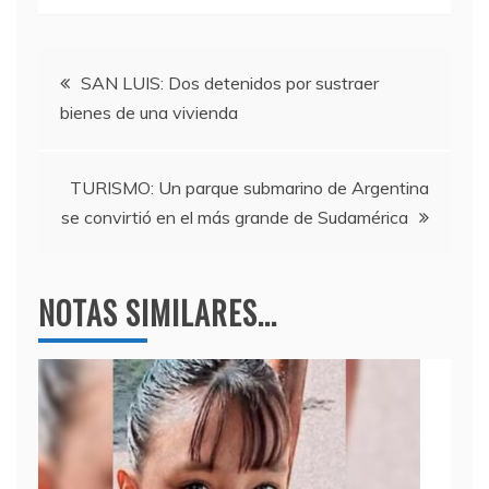
c
itt
e
at
e
er
gr
s
Navegación
b
a
A
SAN LUIS: Dos detenidos por sustraer
bienes de una vivienda
o
m
p
de
o
p
entradas
k
TURISMO: Un parque submarino de Argentina
se convirtió en el más grande de Sudamérica
NOTAS SIMILARES...