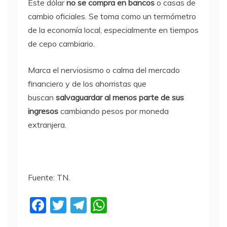
Este dólar
no se compra en bancos
o casas de
cambio oficiales. Se toma como un termómetro
de la economía local, especialmente en tiempos
de cepo cambiario.
Marca el nerviosismo o calma del mercado
financiero y de los ahorristas que
buscan
salvaguardar al menos parte de sus
ingresos
cambiando pesos por moneda
extranjera.
Fuente: TN.
F
T
T
W
a
w
el
h