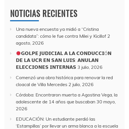
NOTICIAS RECIENTES
Una nueva encuesta ya midió a “Cristina
candidata”: cómo le fue contra Milei y Kicillof
2
agosto, 2026
𝗚𝗢𝗟𝗣𝗘 𝗝𝗨𝗗𝗜𝗖𝗜𝗔𝗟 𝗔 𝗟𝗔 𝗖𝗢𝗡𝗗𝗨𝗖𝗖𝗜Ó𝗡
𝗗𝗘 𝗟𝗔 𝗨𝗖𝗥 𝗘𝗡 𝗦𝗔𝗡 𝗟𝗨𝗜𝗦: 𝗔𝗡𝗨𝗟𝗔𝗡
𝗘𝗟𝗘𝗖𝗖𝗜𝗢𝗡𝗘𝗦 𝗜𝗡𝗧𝗘𝗥𝗡𝗔𝗦
3 julio, 2026
Comenzó una obra histórica para renovar la red
cloacal de Villa Mercedes
2 julio, 2026
Córdoba: Encontraron muerta a Agostina Vega, la
adolescente de 14 años que buscaban
30 mayo,
2026
EDUCACIÓN: Un estudiante perdió las
‘Estampillas’ por llevar un arma blanca a la escuela