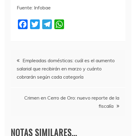
Fuente: Infobae
F
T
T
W
a
w
el
h
c
itt
e
at
e
er
gr
s
Navegación
b
a
A
Empleadas domésticas: cuál es el aumento
salarial que recibirán en marzo y cuánto
o
m
p
de
cobrarán según cada categoría
o
p
entradas
k
Crimen en Cerro de Oro: nuevo reporte de la
fiscalía
NOTAS SIMILARES...