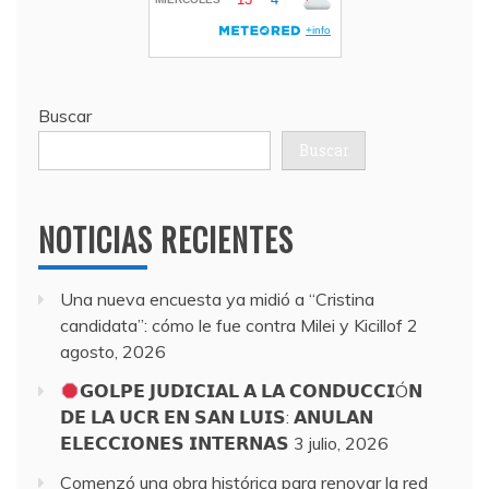
Buscar
Buscar
NOTICIAS RECIENTES
Una nueva encuesta ya midió a “Cristina
candidata”: cómo le fue contra Milei y Kicillof
2
agosto, 2026
𝗚𝗢𝗟𝗣𝗘 𝗝𝗨𝗗𝗜𝗖𝗜𝗔𝗟 𝗔 𝗟𝗔 𝗖𝗢𝗡𝗗𝗨𝗖𝗖𝗜Ó𝗡
𝗗𝗘 𝗟𝗔 𝗨𝗖𝗥 𝗘𝗡 𝗦𝗔𝗡 𝗟𝗨𝗜𝗦: 𝗔𝗡𝗨𝗟𝗔𝗡
𝗘𝗟𝗘𝗖𝗖𝗜𝗢𝗡𝗘𝗦 𝗜𝗡𝗧𝗘𝗥𝗡𝗔𝗦
3 julio, 2026
Comenzó una obra histórica para renovar la red