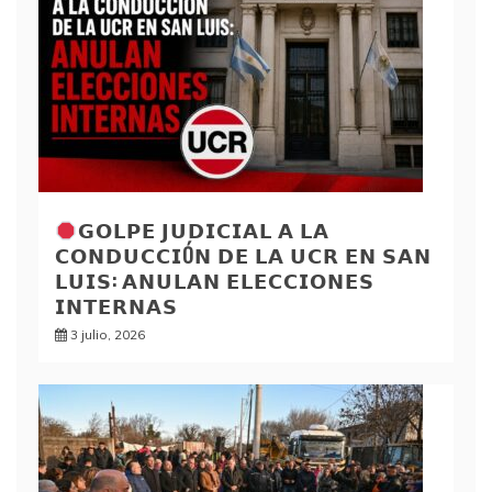
𝗚𝗢𝗟𝗣𝗘 𝗝𝗨𝗗𝗜𝗖𝗜𝗔𝗟 𝗔 𝗟𝗔
𝗖𝗢𝗡𝗗𝗨𝗖𝗖𝗜Ó𝗡 𝗗𝗘 𝗟𝗔 𝗨𝗖𝗥 𝗘𝗡 𝗦𝗔𝗡
𝗟𝗨𝗜𝗦: 𝗔𝗡𝗨𝗟𝗔𝗡 𝗘𝗟𝗘𝗖𝗖𝗜𝗢𝗡𝗘𝗦
𝗜𝗡𝗧𝗘𝗥𝗡𝗔𝗦
3 julio, 2026