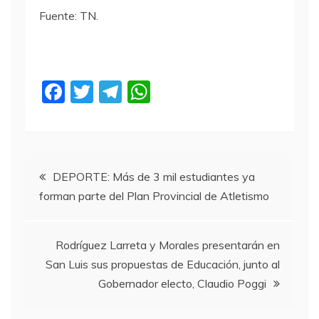
Fuente: TN.
F
T
T
W
a
w
el
h
c
itt
e
at
e
er
gr
s
Navegación
b
a
A
DEPORTE: Más de 3 mil estudiantes ya
forman parte del Plan Provincial de Atletismo
o
m
p
de
o
p
entradas
k
Rodríguez Larreta y Morales presentarán en
San Luis sus propuestas de Educación, junto al
Gobernador electo, Claudio Poggi