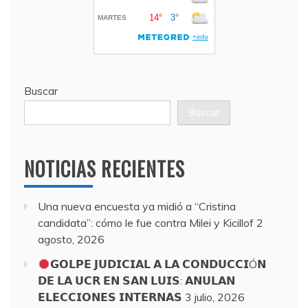
Buscar
Buscar
NOTICIAS RECIENTES
Una nueva encuesta ya midió a “Cristina
candidata”: cómo le fue contra Milei y Kicillof
2
agosto, 2026
𝗚𝗢𝗟𝗣𝗘 𝗝𝗨𝗗𝗜𝗖𝗜𝗔𝗟 𝗔 𝗟𝗔 𝗖𝗢𝗡𝗗𝗨𝗖𝗖𝗜Ó𝗡
𝗗𝗘 𝗟𝗔 𝗨𝗖𝗥 𝗘𝗡 𝗦𝗔𝗡 𝗟𝗨𝗜𝗦: 𝗔𝗡𝗨𝗟𝗔𝗡
𝗘𝗟𝗘𝗖𝗖𝗜𝗢𝗡𝗘𝗦 𝗜𝗡𝗧𝗘𝗥𝗡𝗔𝗦
3 julio, 2026