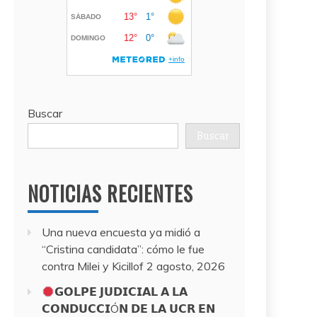
Buscar
Buscar
NOTICIAS RECIENTES
Una nueva encuesta ya midió a
“Cristina candidata”: cómo le fue
contra Milei y Kicillof
2 agosto, 2026
𝗚𝗢𝗟𝗣𝗘 𝗝𝗨𝗗𝗜𝗖𝗜𝗔𝗟 𝗔 𝗟𝗔
𝗖𝗢𝗡𝗗𝗨𝗖𝗖𝗜Ó𝗡 𝗗𝗘 𝗟𝗔 𝗨𝗖𝗥 𝗘𝗡