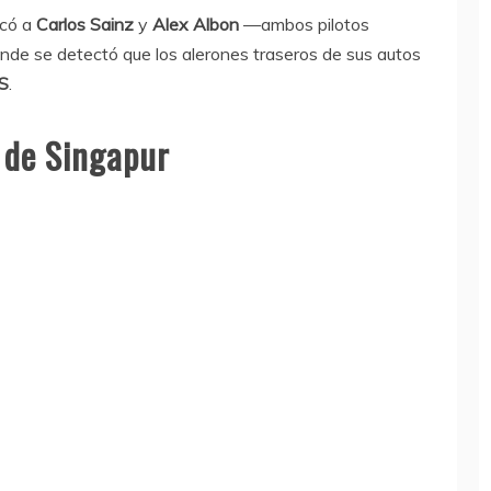
icó a
Carlos Sainz
y
Alex Albon
—ambos pilotos
onde se detectó que los alerones traseros de sus autos
S
.
P de Singapur