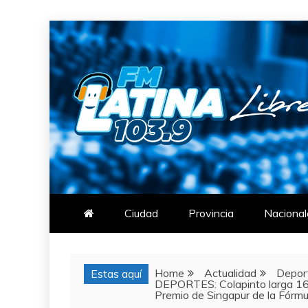
Skip
to
content
FM LATINA
NOTICIAS
Ciudad
Provincia
Nacional
Home
Actualidad
Depor
Estas aquí
DEPORTES: Colapinto larga 16°
Premio de Singapur de la Fórmu