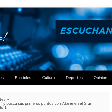
es
Policiales
Cultura
Deportes
Opinión
tes
 y busca sus primeros puntos con Alpine en el Gran
la 1