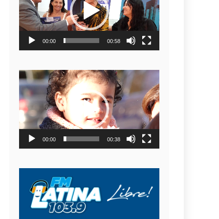
video
00:00
00:58
Reproductor
de
video
00:00
00:38