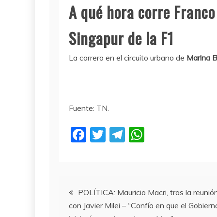
A qué hora corre Franco
Singapur de la F1
La carrera en el circuito urbano de
Marina 
Fuente: TN.
F
T
T
W
a
w
el
h
c
itt
e
at
e
er
gr
s
Navegación
b
a
A
POLÍTICA: Mauricio Macri, tras la reunió
con Javier Milei – “Confío en que el Gobiern
o
m
p
de