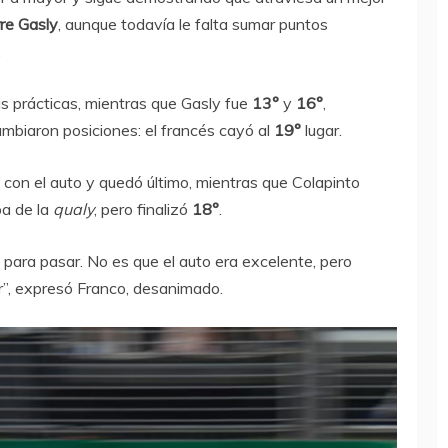
rre Gasly
, aunque todavía le falta sumar puntos
.
s prácticas, mientras que Gasly fue
13°
y
16°
,
ambiaron posiciones: el francés cayó al
19°
lugar.
a con el auto y quedó último, mientras que Colapinto
pa de la
qualy
, pero finalizó
18°
.
para pasar. No es que el auto era excelente, pero
”, expresó Franco, desanimado.