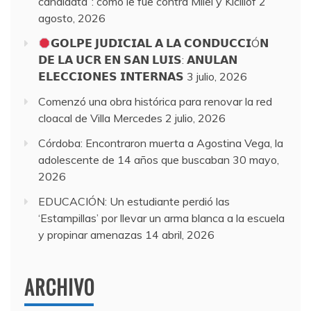
candidata”: cómo le fue contra Milei y Kicillof
2
agosto, 2026
𝗚𝗢𝗟𝗣𝗘 𝗝𝗨𝗗𝗜𝗖𝗜𝗔𝗟 𝗔 𝗟𝗔 𝗖𝗢𝗡𝗗𝗨𝗖𝗖𝗜Ó𝗡
𝗗𝗘 𝗟𝗔 𝗨𝗖𝗥 𝗘𝗡 𝗦𝗔𝗡 𝗟𝗨𝗜𝗦: 𝗔𝗡𝗨𝗟𝗔𝗡
𝗘𝗟𝗘𝗖𝗖𝗜𝗢𝗡𝗘𝗦 𝗜𝗡𝗧𝗘𝗥𝗡𝗔𝗦
3 julio, 2026
Comenzó una obra histórica para renovar la red
cloacal de Villa Mercedes
2 julio, 2026
Córdoba: Encontraron muerta a Agostina Vega, la
adolescente de 14 años que buscaban
30 mayo,
2026
EDUCACIÓN: Un estudiante perdió las
‘Estampillas’ por llevar un arma blanca a la escuela
y propinar amenazas
14 abril, 2026
ARCHIVO