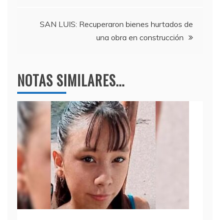
o
p
entradas
k
SAN LUIS: Recuperaron bienes hurtados de
una obra en construcción
NOTAS SIMILARES...