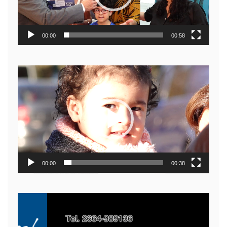
00:00
00:58
Reproductor
de
video
00:00
00:38