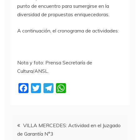
punto de encuentro para sumergirse en la
diversidad de propuestas enriquecedoras.
A continuación, el cronograma de actividades:
Nota y foto: Prensa Secretaría de
Cultura/ANSL.
F
T
T
W
a
w
el
h
c
itt
e
at
e
er
gr
s
Navegación
b
a
A
VILLA MERCEDES: Actividad en el Juzgado
de Garantía N°3
o
m
p
de