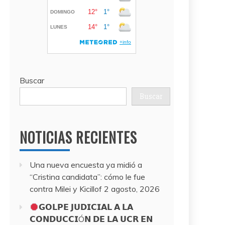
Buscar
Buscar
NOTICIAS RECIENTES
Una nueva encuesta ya midió a
“Cristina candidata”: cómo le fue
contra Milei y Kicillof
2 agosto, 2026
𝗚𝗢𝗟𝗣𝗘 𝗝𝗨𝗗𝗜𝗖𝗜𝗔𝗟 𝗔 𝗟𝗔
𝗖𝗢𝗡𝗗𝗨𝗖𝗖𝗜Ó𝗡 𝗗𝗘 𝗟𝗔 𝗨𝗖𝗥 𝗘𝗡