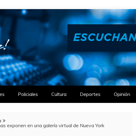
es
Policiales
Cultura
Deportes
Opinión
a
s exponen en una galería virtual de Nueva York