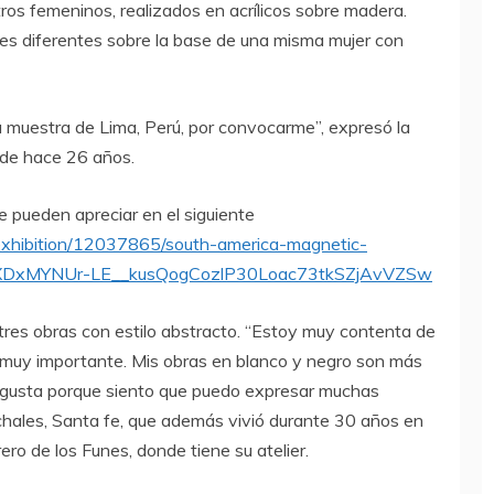
ros femeninos, realizados en acrílicos sobre madera.
es diferentes sobre la base de una misma mujer con
a muestra de Lima, Perú, por convocarme”, expresó la
sde hace 26 años.
se pueden apreciar en el siguiente
/exhibition/12037865/south-america-magnetic-
NHXDxMYNUr-LE__kusQogCozlP30Loac73tkSZjAvVZSw
 tres obras con estilo abstracto. “Estoy muy contenta de
s muy importante. Mis obras en blanco y negro son más
 gusta porque siento que puedo expresar muchas
nchales, Santa fe, que además vivió durante 30 años en
ro de los Funes, donde tiene su atelier.