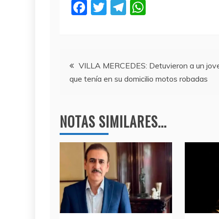
F
T
T
W
a
w
el
h
c
itt
e
at
e
er
gr
s
Navegación
b
a
A
VILLA MERCEDES: Detuvieron a un jov
que tenía en su domicilio motos robadas
o
m
p
de
o
p
entradas
k
NOTAS SIMILARES...