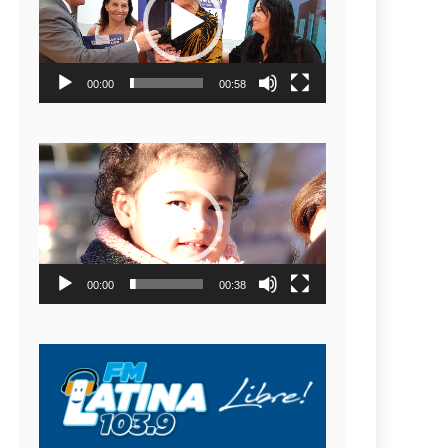
video
00:00
00:58
Reproductor
de
video
00:00
00:38