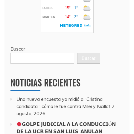
Buscar
Buscar
NOTICIAS RECIENTES
Una nueva encuesta ya midió a “Cristina
candidata”: cómo le fue contra Milei y Kicillof
2
agosto, 2026
𝗚𝗢𝗟𝗣𝗘 𝗝𝗨𝗗𝗜𝗖𝗜𝗔𝗟 𝗔 𝗟𝗔 𝗖𝗢𝗡𝗗𝗨𝗖𝗖𝗜Ó𝗡
𝗗𝗘 𝗟𝗔 𝗨𝗖𝗥 𝗘𝗡 𝗦𝗔𝗡 𝗟𝗨𝗜𝗦: 𝗔𝗡𝗨𝗟𝗔𝗡