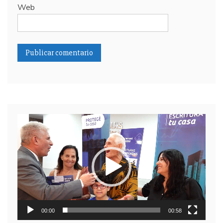
Web
Reproductor
de
video
00:00
00:58