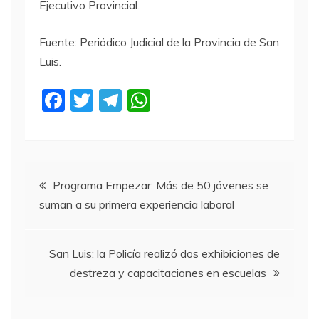
Ejecutivo Provincial.
Fuente: Periódico Judicial de la Provincia de San
Luis.
F
T
T
W
a
w
el
h
c
itt
e
at
e
er
gr
s
Navegación
b
a
A
Programa Empezar: Más de 50 jóvenes se
suman a su primera experiencia laboral
o
m
p
de
o
p
entradas
k
San Luis: la Policía realizó dos exhibiciones de
destreza y capacitaciones en escuelas