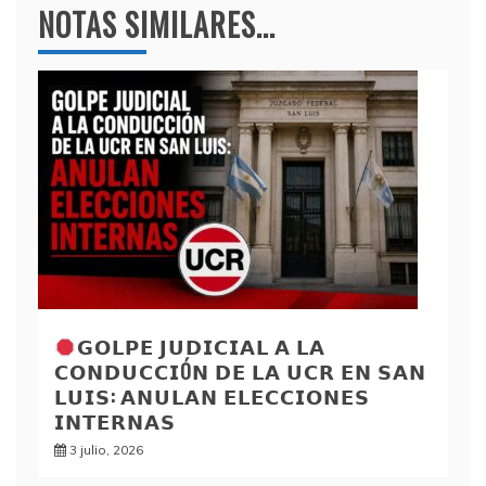
NOTAS SIMILARES...
𝗚𝗢𝗟𝗣𝗘 𝗝𝗨𝗗𝗜𝗖𝗜𝗔𝗟 𝗔 𝗟𝗔
𝗖𝗢𝗡𝗗𝗨𝗖𝗖𝗜Ó𝗡 𝗗𝗘 𝗟𝗔 𝗨𝗖𝗥 𝗘𝗡 𝗦𝗔𝗡
𝗟𝗨𝗜𝗦: 𝗔𝗡𝗨𝗟𝗔𝗡 𝗘𝗟𝗘𝗖𝗖𝗜𝗢𝗡𝗘𝗦
𝗜𝗡𝗧𝗘𝗥𝗡𝗔𝗦
3 julio, 2026