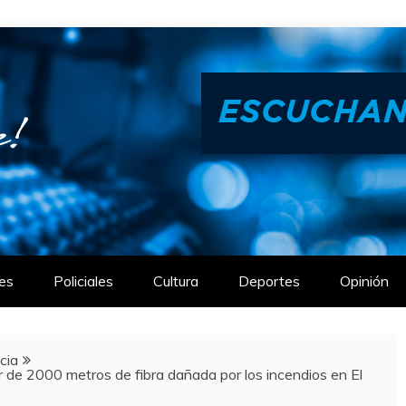
es
Policiales
Cultura
Deportes
Opinión
cia
e 2000 metros de fibra dañada por los incendios en El