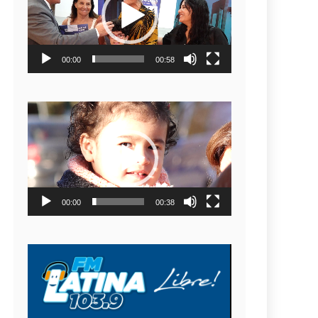
video
00:00
00:58
Reproductor
de
video
00:00
00:38