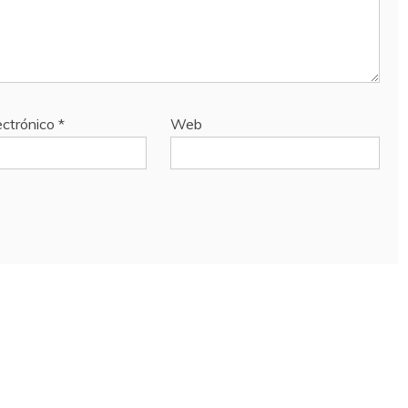
ectrónico
*
Web