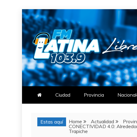
Skip
to
content
FM LATINA
NOTICIAS
Ciudad
Provincia
Nacional
Home
Actualidad
Provin
Estas aquí
CONECTIVIDAD 4.0: Alrededor d
Trapiche