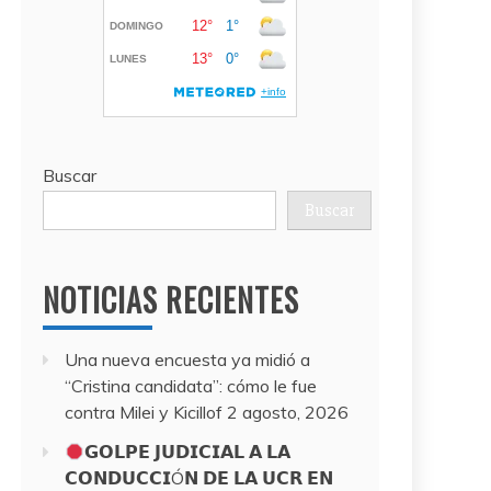
Buscar
Buscar
NOTICIAS RECIENTES
Una nueva encuesta ya midió a
“Cristina candidata”: cómo le fue
contra Milei y Kicillof
2 agosto, 2026
𝗚𝗢𝗟𝗣𝗘 𝗝𝗨𝗗𝗜𝗖𝗜𝗔𝗟 𝗔 𝗟𝗔
𝗖𝗢𝗡𝗗𝗨𝗖𝗖𝗜Ó𝗡 𝗗𝗘 𝗟𝗔 𝗨𝗖𝗥 𝗘𝗡