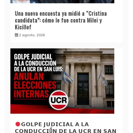
Una nueva encuesta ya midió a “Cristina
candidata”: cómo le fue contra Milei y
Kicillof
2 agosto, 2026
𝗚𝗢𝗟𝗣𝗘 𝗝𝗨𝗗𝗜𝗖𝗜𝗔𝗟 𝗔 𝗟𝗔
𝗖𝗢𝗡𝗗𝗨𝗖𝗖𝗜Ó𝗡 𝗗𝗘 𝗟𝗔 𝗨𝗖𝗥 𝗘𝗡 𝗦𝗔𝗡