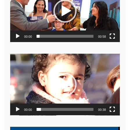
00:00
00:58
Reproductor
de
video
00:00
00:38