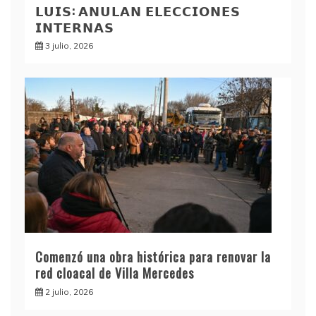
𝗟𝗨𝗜𝗦: 𝗔𝗡𝗨𝗟𝗔𝗡 𝗘𝗟𝗘𝗖𝗖𝗜𝗢𝗡𝗘𝗦
𝗜𝗡𝗧𝗘𝗥𝗡𝗔𝗦
3 julio, 2026
Comenzó una obra histórica para renovar la
red cloacal de Villa Mercedes
2 julio, 2026