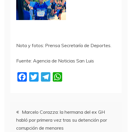
Nota y fotos: Prensa Secretaría de Deportes.
Fuente: Agencia de Noticias San Luis
F
T
T
W
a
w
el
h
c
itt
e
at
e
er
gr
s
Navegación
b
a
A
Marcelo Corazza: la hermana del ex GH
habló por primera vez tras su detención por
o
m
p
de
corrupción de menores