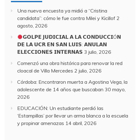
Una nueva encuesta ya midió a “Cristina
candidata”: cómo le fue contra Milei y Kicillof
2
agosto, 2026
𝗚𝗢𝗟𝗣𝗘 𝗝𝗨𝗗𝗜𝗖𝗜𝗔𝗟 𝗔 𝗟𝗔 𝗖𝗢𝗡𝗗𝗨𝗖𝗖𝗜Ó𝗡
𝗗𝗘 𝗟𝗔 𝗨𝗖𝗥 𝗘𝗡 𝗦𝗔𝗡 𝗟𝗨𝗜𝗦: 𝗔𝗡𝗨𝗟𝗔𝗡
𝗘𝗟𝗘𝗖𝗖𝗜𝗢𝗡𝗘𝗦 𝗜𝗡𝗧𝗘𝗥𝗡𝗔𝗦
3 julio, 2026
Comenzó una obra histórica para renovar la red
cloacal de Villa Mercedes
2 julio, 2026
Córdoba: Encontraron muerta a Agostina Vega, la
adolescente de 14 años que buscaban
30 mayo,
2026
EDUCACIÓN: Un estudiante perdió las
‘Estampillas’ por llevar un arma blanca a la escuela
y propinar amenazas
14 abril, 2026